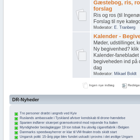
Gæstebog, ris, r
forslag
Ris og ros (til Ingen
Forslag til nye katego
Moderator:
E. Tranberg
Kalender - Begiv
Møder, udstillinger, ku
Ny begivenhed? klik
Kalender-fanebladet 
begiveheden ind på 
dag
Moderator:
Mikael Boldt
Ingen nye indlæg
Redirige
DR-Nyheder
Tre personer dræbt i angreb ved Kyiv
Ruslands ambassade i Tyskland afviser kendskab til drone-hændelse
Spanien indfører skærpet grænsekontrol mod rejsende fra Italien
Myndigheder beslaglægger 19 ton tobak fra ulovlig cigaretfabrik i Belgien
Danmarks speedwayherrer er klar til VM-finalen trods skidt start
Ungarsk politi: 15-årig pige blev fundet uskadt i provins i det østlige Ungarn