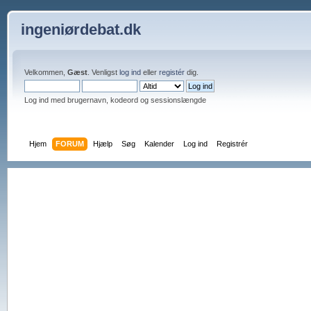
ingeniørdebat.dk
Velkommen,
Gæst
. Venligst
log ind
eller
registér
dig.
Log ind med brugernavn, kodeord og sessionslængde
Hjem
FORUM
Hjælp
Søg
Kalender
Log ind
Registrér