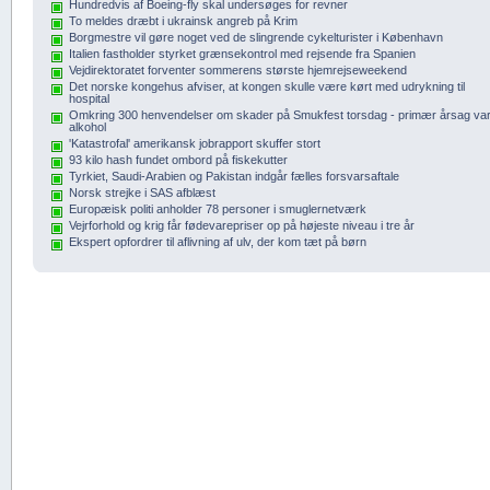
Hundredvis af Boeing-fly skal undersøges for revner
To meldes dræbt i ukrainsk angreb på Krim
Borgmestre vil gøre noget ved de slingrende cykelturister i København
Italien fastholder styrket grænsekontrol med rejsende fra Spanien
Vejdirektoratet forventer sommerens største hjemrejseweekend
Det norske kongehus afviser, at kongen skulle være kørt med udrykning til
hospital
Omkring 300 henvendelser om skader på Smukfest torsdag - primær årsag va
alkohol
'Katastrofal' amerikansk jobrapport skuffer stort
93 kilo hash fundet ombord på fiskekutter
Tyrkiet, Saudi-Arabien og Pakistan indgår fælles forsvarsaftale
Norsk strejke i SAS afblæst
Europæisk politi anholder 78 personer i smuglernetværk
Vejrforhold og krig får fødevarepriser op på højeste niveau i tre år
Ekspert opfordrer til aflivning af ulv, der kom tæt på børn