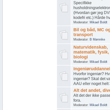
Specifikke
husholdningselektro
(Hvordan gør jeg DVD
kodefri etc.) Hårde h
Moderator:
Mikael Boldt
Bil og båd, MC og
transport
Moderator:
B Mønnike
Naturvidenskab,
matematik, fysik,
biologi
Moderator:
Mikael Boldt
Ingeniøruddanne
Hvorfor ingeniør? Hv
ingeniør? Skal det v
AAU eller noget helt 
Alt det andet, div
Alt det der ikke pass
fora.
Moderator:
Mikael Boldt