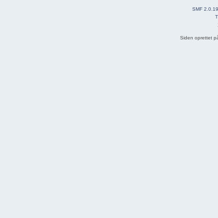
SMF 2.0.1
T
Siden oprettet p