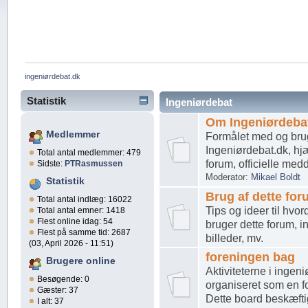
ingeniørdebat.dk
Statistik
Ingeniørdebat
Om Ingeniørdeba
Medlemmer
Formålet med og bru
Ingeniørdebat.dk, hjæl
Total antal medlemmer: 479
forum, officielle med
Sidste:
PTRasmussen
Moderator:
Mikael Boldt
Statistik
Brug af dette for
Total antal indlæg: 16022
Tips og ideer til hvo
Total antal emner: 1418
Flest online idag: 54
bruger dette forum, i
Flest på samme tid: 2687
billeder, mv.
(03, April 2026 - 11:51)
foreningen bag
Brugere online
Aktiviteterne i ingen
Besøgende: 0
organiseret som en f
Gæster: 37
Dette board beskæfti
I alt: 37