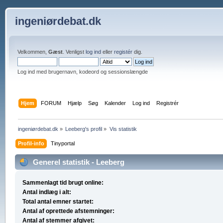
ingeniørdebat.dk
Velkommen,
Gæst
. Venligst
log ind
eller
registér
dig.
Log ind med brugernavn, kodeord og sessionslængde
Hjem
FORUM
Hjælp
Søg
Kalender
Log ind
Registrér
ingeniørdebat.dk
»
Leeberg's profil
»
Vis statistik
Profil-info
Tinyportal
Generel statistik - Leeberg
Sammenlagt tid brugt online:
Antal indlæg i alt:
Total antal emner startet:
Antal af oprettede afstemninger:
Antal af stemmer afgivet: