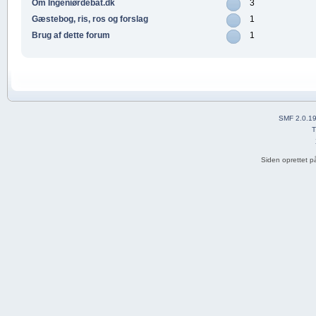
Om Ingeniørdebat.dk
3
Gæstebog, ris, ros og forslag
1
Brug af dette forum
1
SMF 2.0.1
T
Siden oprettet p