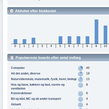
Aktivitet efter klokkeslet
0
1
2
3
4
5
6
7
8
9
10
Populæreste boards efter antal indlæg
Computer
45
Alt det andet, diverse
19
Naturvidenskab, matematik, fysik, kemi, biologi
13
Hus og have, køkken og bad, varme og
8
ventilation
Konstruktioner
6
Bil og båd, MC og alt andet transport
4
Aktuelt
4