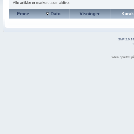
Alle artikler er markeret som aktive.
Emne
Dato
Visninger
Karak
SMF 2.0.1
T
Siden oprettet p