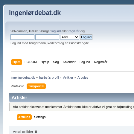
ingeniørdebat.dk
Velkommen,
Gæst
. Venligst
log ind
eller
registér
dig.
Log ind med brugernavn, kodeord og sessionslængde
Hjem
FORUM
Hjælp
Søg
Kalender
Log ind
Registrér
ingeniørdebat.dk
»
harbst's profil
»
Artikler
»
Articles
Profil-info
Tinyportal
Artikler
Alle artikler skrevet af medlemmer. Artikler som ikke er aktive vil give en fejlmeldin
Articles
Settings
Antal artikler:
0