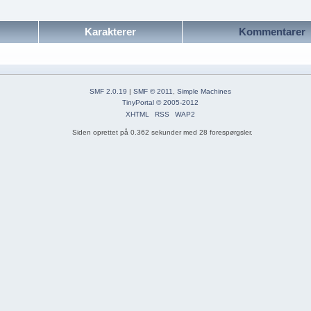
Karakterer
Kommentarer
SMF 2.0.19
|
SMF © 2011
,
Simple Machines
TinyPortal
© 2005-2012
XHTML
RSS
WAP2
Siden oprettet på 0.362 sekunder med 28 forespørgsler.