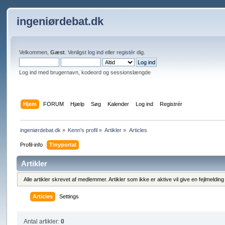
ingeniørdebat.dk
Velkommen,
Gæst
. Venligst
log ind
eller
registér
dig.
Log ind med brugernavn, kodeord og sessionslængde
Hjem
FORUM
Hjælp
Søg
Kalender
Log ind
Registrér
ingeniørdebat.dk
»
Kenn's profil
»
Artikler
»
Articles
Profil-info
Tinyportal
Artikler
Alle artikler skrevet af medlemmer. Artikler som ikke er aktive vil give en fejlmeldi
Articles
Settings
Antal artikler:
0