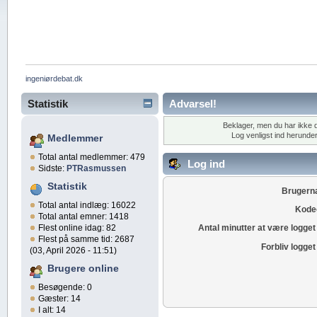
ingeniørdebat.dk
Statistik
Advarsel!
Beklager, men du har ikke de 
Log venligst ind herunder
Medlemmer
Total antal medlemmer: 479
Log ind
Sidste:
PTRasmussen
Statistik
Brugern
Total antal indlæg: 16022
Kode
Total antal emner: 1418
Flest online idag: 82
Antal minutter at være logget 
Flest på samme tid: 2687
Forbliv logget
(03, April 2026 - 11:51)
Brugere online
Besøgende: 0
Gæster: 14
I alt: 14