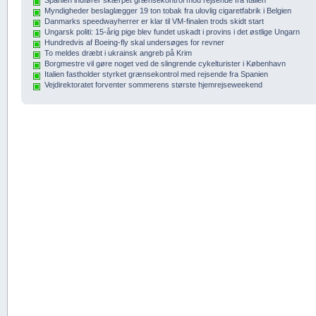
Myndigheder beslaglægger 19 ton tobak fra ulovlig cigaretfabrik i Belgien
Danmarks speedwayherrer er klar til VM-finalen trods skidt start
Ungarsk politi: 15-årig pige blev fundet uskadt i provins i det østlige Ungarn
Hundredvis af Boeing-fly skal undersøges for revner
To meldes dræbt i ukrainsk angreb på Krim
Borgmestre vil gøre noget ved de slingrende cykelturister i København
Italien fastholder styrket grænsekontrol med rejsende fra Spanien
Vejdirektoratet forventer sommerens største hjemrejseweekend