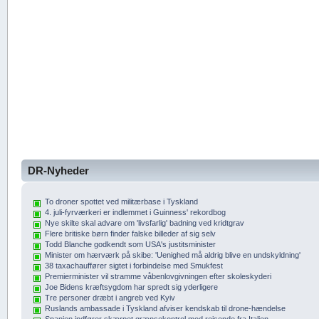
DR-Nyheder
To droner spottet ved militærbase i Tyskland
4. juli-fyrværkeri er indlemmet i Guinness' rekordbog
Nye skilte skal advare om 'livsfarlig' badning ved kridtgrav
Flere britiske børn finder falske billeder af sig selv
Todd Blanche godkendt som USA's justitsminister
Minister om hærværk på skibe: 'Uenighed må aldrig blive en undskyldning'
38 taxachauffører sigtet i forbindelse med Smukfest
Premierminister vil stramme våbenlovgivningen efter skoleskyderi
Joe Bidens kræftsygdom har spredt sig yderligere
Tre personer dræbt i angreb ved Kyiv
Ruslands ambassade i Tyskland afviser kendskab til drone-hændelse
Spanien indfører skærpet grænsekontrol mod rejsende fra Italien