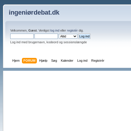
ingeniørdebat.dk
Velkommen,
Gæst
. Venligst
log ind
eller
registér
dig.
Log ind med brugernavn, kodeord og sessionslængde
Hjem
FORUM
Hjælp
Søg
Kalender
Log ind
Registrér