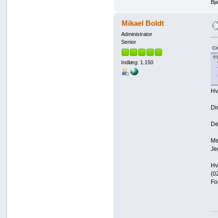
Bj
Mikael Boldt
Administrator
Senior
Ci
Indlæg: 1.150
Hv
Di
De
Me
Je
Hv
(0
Fo