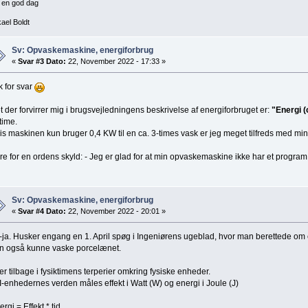
 en god dag
ael Boldt
Sv: Opvaskemaskine, energiforbrug
«
Svar #3 Dato:
22, November 2022 - 17:33 »
k for svar
t der forvirrer mig i brugsvejledningens beskrivelse af energiforbruget er:
"Energi 
 time.
is maskinen kun bruger 0,4 KW til en ca. 3-times vask er jeg meget tilfreds med min
re for en ordens skyld: - Jeg er glad for at min opvaskemaskine ikke har et program 
Sv: Opvaskemaskine, energiforbrug
«
Svar #4 Dato:
22, November 2022 - 20:01 »
-ja. Husker engang en 1. April spøg i Ingeniørens ugeblad, hvor man berettede om
n også kunne vaske porcelænet.
 er tilbage i fysiktimens terperier omkring fysiske enheder.
SI-enhedernes verden måles effekt i Watt (W) og energi i Joule (J)
rgi = Effekt * tid