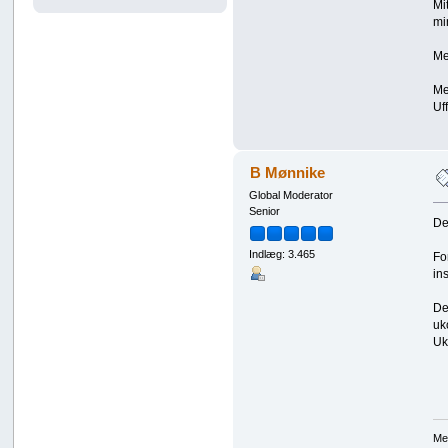
Mi
mi
Me
Me
Uf
B Mønnike
Global Moderator
Senior
De
Indlæg: 3.465
Fo
in
De
uk
Uk
Med