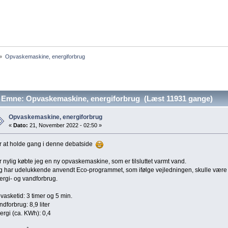
»
Opvaskemaskine, energiforbrug
Emne: Opvaskemaskine, energiforbrug (Læst 11931 gange)
Opvaskemaskine, energiforbrug
«
Dato:
21, November 2022 - 02:50 »
r at holde gang i denne debatside
r nylig købte jeg en ny opvaskemaskine, som er tilsluttet varmt vand.
g har udelukkende anvendt Eco-programmet, som ifølge vejledningen, skulle være 
ergi- og vandforbrug.
vasketid: 3 timer og 5 min.
ndforbrug: 8,9 liter
ergi (ca. KWh): 0,4