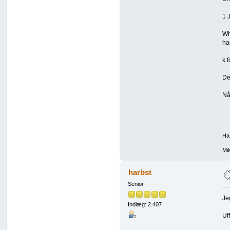
1 
Wh
har
k 
De
Nå
Ha
Mik
harbst
Senior
Je
Indlæg: 2.407
Uf