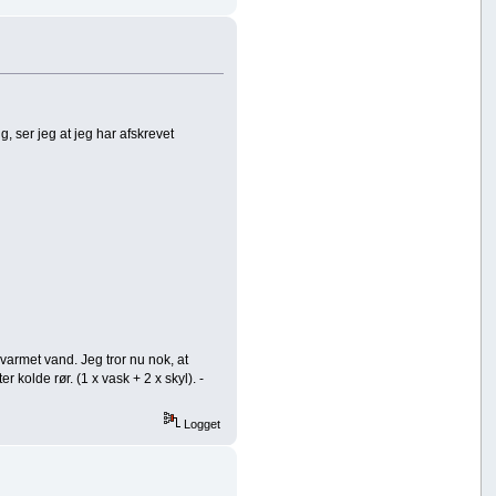
, ser jeg at jeg har afskrevet
pvarmet vand. Jeg tror nu nok, at
 kolde rør. (1 x vask + 2 x skyl). -
Logget