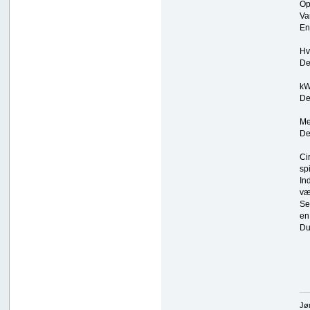
Op
Va
En
Hv
De
kW
De
Me
De
Ci
spi
In
væ
Se
en
Du
Jø