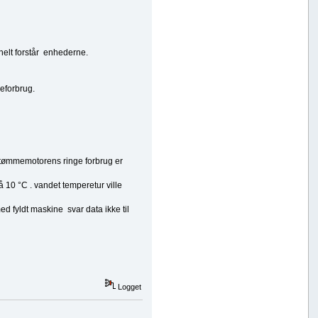
e helt forstår enhederne.
meforbrug.
n tømmemotorens ringe forbrug er
 10 °C . vandet temperetur ville
ed fyldt maskine svar data ikke til
Logget