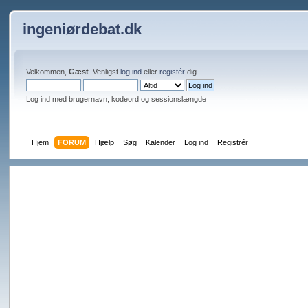
ingeniørdebat.dk
Velkommen,
Gæst
. Venligst
log ind
eller
registér
dig.
Log ind med brugernavn, kodeord og sessionslængde
Hjem
FORUM
Hjælp
Søg
Kalender
Log ind
Registrér