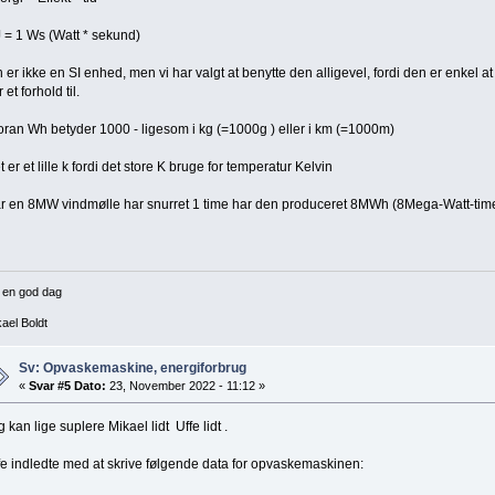
J = 1 Ws (Watt * sekund)
 er ikke en SI enhed, men vi har valgt at benytte den alligevel, fordi den er enkel at
 et forhold til.
foran Wh betyder 1000 - ligesom i kg (=1000g ) eller i km (=1000m)
t er et lille k fordi det store K bruge for temperatur Kelvin
r en 8MW vindmølle har snurret 1 time har den produceret 8MWh (8Mega-Watt-ti
 en god dag
ael Boldt
Sv: Opvaskemaskine, energiforbrug
«
Svar #5 Dato:
23, November 2022 - 11:12 »
g kan lige suplere Mikael lidt Uffe lidt .
fe indledte med at skrive følgende data for opvaskemaskinen: