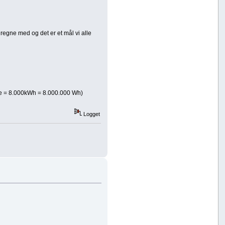
 regne med og det er et mål vi alle
me = 8.000kWh = 8.000.000 Wh)
Logget