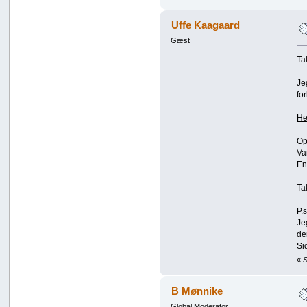
Uffe Kaagaard
Gæst
Ta
Je
for
He
Op
Va
En
Ta
P.s
Je
de
Si
«
S
B Mønnike
Global Moderator