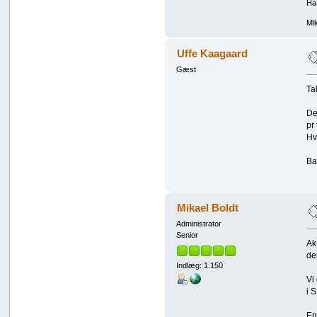
Ha
Mik
Uffe Kaagaard
Gæst
Ta
De
pr
Hv
Ba
Mikael Boldt
Administrator
Senior
Ak
de
Indlæg: 1.150
Vi
i 
Ene