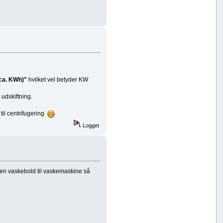
(ca. KWh)"
hvilket vel betyder KW
 udskiftning.
til centrifugering
Logget
 en vaskebold til vaskemaskine så