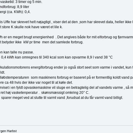
vasketid: 3 timer og 5 min.
ndforbrug: 8,9 liter
ergi (ca. KWh): 0,4.
is Uffe har skrevet helt nøjagtigt , viser det at den ,som har skrevet data, heller ikk
t store K skulle nok have været et lile k.
h er en meget brugt energienhed . Det angives både for mit elforbrug og fjernvar
t betyder ikke kW pr time men det samlede forbrug.
n kan talle nu passe.
 0,4 kWh kan omregnes til 340 kcal som kan opvarme 8,9 l vand 38 °C
rkulationsmotorens energiforbrug ender jo også stort seet som varme i vandet, ku
ldt.
dløbstemperaturen som maskinens forbrug er baseret på er formentlig koldt vand på
re ca 48 hvis der ikke var noget til at køle det.
rviset i en fyldt opvaskemaskine vil sluge en betragtelig del af vandets varme , så m
 ret høj vasketenperatur . skønsmæssigt omkring 20° C.
 sparer meget ved at slutte til varmt vand ,forudsat at du får varmt vand billigt.
rgen Harbst