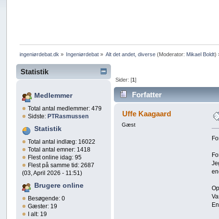
ingeniørdebat.dk
»
Ingeniørdebat
»
Alt det andet, diverse
(Moderator:
Mikael Boldt
) 
Statistik
Sider: [
1
]
Forfatter
Medlemmer
Total antal medlemmer: 479
Uffe Kaagaard
Sidste:
PTRasmussen
Gæst
Statistik
Fo
Total antal indlæg: 16022
Total antal emner: 1418
Fo
Flest online idag: 95
Je
Flest på samme tid: 2687
en
(03, April 2026 - 11:51)
Brugere online
Op
Va
Besøgende: 0
En
Gæster: 19
I alt: 19