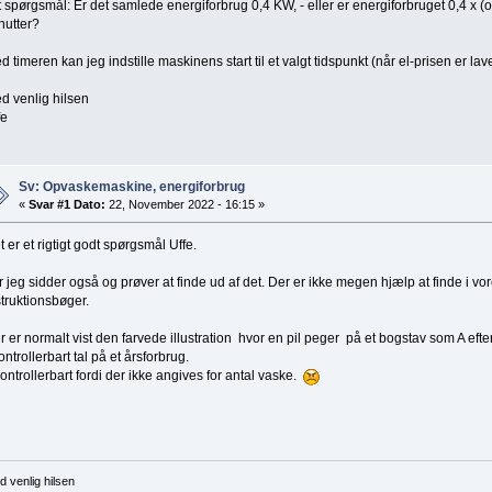
t spørgsmål: Er det samlede energiforbrug 0,4 KW, - eller er energiforbruget 0,4 x (
nutter?
d timeren kan jeg indstille maskinens start til et valgt tidspunkt (når el-prisen er lave
d venlig hilsen
fe
Sv: Opvaskemaskine, energiforbrug
«
Svar #1 Dato:
22, November 2022 - 16:15 »
t er et rigtigt godt spørgsmål Uffe.
r jeg sidder også og prøver at finde ud af det. Der er ikke megen hjælp at finde i vo
struktionsbøger.
r er normalt vist den farvede illustration hvor en pil peger på et bogstav som A efte
ontrollerbart tal på et årsforbrug.
ontrollerbart fordi der ikke angives for antal vaske.
 venlig hilsen