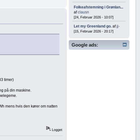
Folkeafstemning i Grønlan...
af
clausn
[24, Februar 2026 - 10:07]
Let my Greenland go.
af
jj-
[15, Februar 2026 - 20:17]
Google ads:
33 timer)
ng på din maskine.
rmelegeme.
/kWh mens hvis den kører om natten
Logget