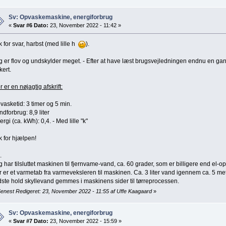
Sv: Opvaskemaskine, energiforbrug
«
Svar #6 Dato:
23, November 2022 - 11:42 »
k for svar, harbst (med lille h
).
g er flov og undskylder meget. - Efter at have læst brugsvejledningen endnu en gang
kert.
r er en nøjagtig afskrift:
vasketid: 3 timer og 5 min.
ndforbrug: 8,9 liter
ergi (ca. kWh): 0,4. - Med lille "k"
k for hjælpen!
.
g har tilsluttet maskinen til fjernvame-vand, ca. 60 grader, som er billigere end el-o
r er et varmetab fra varmeveksleren til maskinen. Ca. 3 liter vand igennem ca. 5 meter
dste hold skyllevand gemmes i maskinens sider til tørreprocessen.
enest Redigeret: 23, November 2022 - 11:55 af Uffe Kaagaard
»
Sv: Opvaskemaskine, energiforbrug
«
Svar #7 Dato:
23, November 2022 - 15:59 »