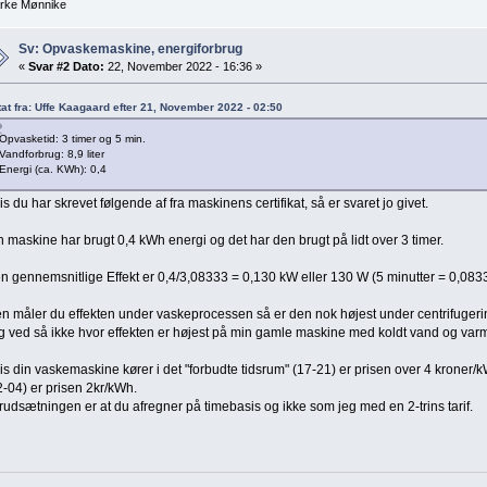
arke Mønnike
Sv: Opvaskemaskine, energiforbrug
«
Svar #2 Dato:
22, November 2022 - 16:36 »
tat fra: Uffe Kaagaard efter 21, November 2022 - 02:50
Opvasketid: 3 timer og 5 min.
Vandforbrug: 8,9 liter
Energi (ca. KWh): 0,4
is du har skrevet følgende af fra maskinens certifikat, så er svaret jo givet.
n maskine har brugt 0,4 kWh energi og det har den brugt på lidt over 3 timer.
n gennemsnitlige Effekt er 0,4/3,08333 = 0,130 kW eller 130 W (5 minutter = 0,083
n måler du effekten under vaskeprocessen så er den nok højest under centrifugeri
g ved så ikke hvor effekten er højest på min gamle maskine med koldt vand og va
is din vaskemaskine kører i det "forbudte tidsrum" (17-21) er prisen over 4 kroner
2-04) er prisen 2kr/kWh.
rudsætningen er at du afregner på timebasis og ikke som jeg med en 2-trins tarif.