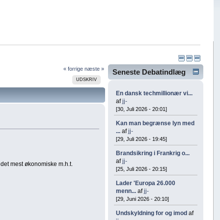
« forrige
næste »
Seneste Debatindlæg
UDSKRIV
En dansk techmillionær vi...
af
jj-
[30, Juli 2026 - 20:01]
Kan man begrænse lyn med
...
af
jj-
[29, Juli 2026 - 19:45]
Brandsikring i Frankrig o...
af
jj-
det mest økonomiske m.h.t.
[25, Juli 2026 - 20:15]
Lader 'Europa 26.000
menn...
af
jj-
[29, Juni 2026 - 20:10]
Undskyldning for og imod
af