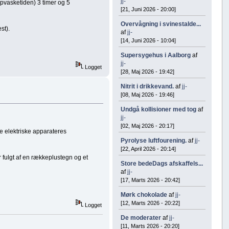
jj-
opvasketiden) 3 timer og 5
[21, Juni 2026 - 20:00]
Overvågning i svinestalde...
st).
af
jj-
[14, Juni 2026 - 10:04]
Supersygehus i Aalborg
af
jj-
Logget
[28, Maj 2026 - 19:42]
Nitrit i drikkevand.
af
jj-
[08, Maj 2026 - 19:46]
Undgå kollisioner med tog
af
jj-
[02, Maj 2026 - 20:17]
re elektriske apparateres
Pyrolyse luftfourening.
af
jj-
[22, April 2026 - 20:14]
r fulgt af en rækkeplustegn og et
Store bedeDags afskaffels...
af
jj-
[17, Marts 2026 - 20:42]
Mørk chokolade
af
jj-
[12, Marts 2026 - 20:22]
Logget
De moderater
af
jj-
[11, Marts 2026 - 20:20]