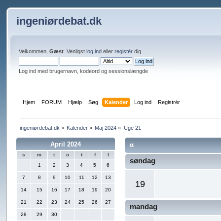
ingeniørdebat.dk
Velkommen,
Gæst
. Venligst
log ind
eller
registér
dig.
Log ind med brugernavn, kodeord og sessionslængde
Hjem
FORUM
Hjælp
Søg
Kalender
Log ind
Registrér
ingeniørdebat.dk
»
Kalender
»
Maj 2024
»
Uge 21
«
April 2024
s
m
t
o
t
f
l
søndag
1
2
3
4
5
6
7
8
9
10
11
12
13
19
14
15
16
17
18
19
20
21
22
23
24
25
26
27
mandag
28
29
30