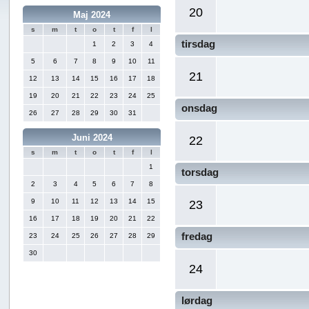
20
Maj 2024
s
m
t
o
t
f
l
tirsdag
1
2
3
4
5
6
7
8
9
10
11
21
12
13
14
15
16
17
18
19
20
21
22
23
24
25
onsdag
26
27
28
29
30
31
Juni 2024
22
s
m
t
o
t
f
l
1
torsdag
2
3
4
5
6
7
8
9
10
11
12
13
14
15
23
16
17
18
19
20
21
22
fredag
23
24
25
26
27
28
29
30
24
lørdag