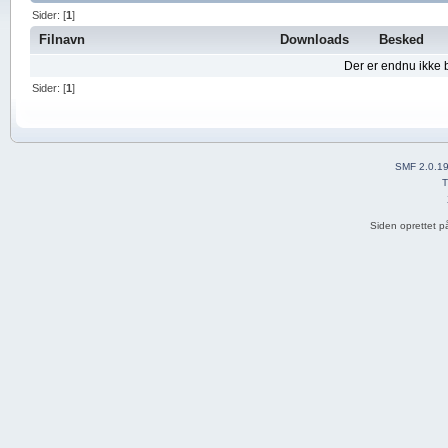
Sider: [
1
]
Filnavn
Downloads
Besked
Der er endnu ikke 
Sider: [
1
]
SMF 2.0.1
T
Siden oprettet p