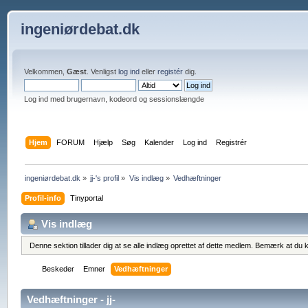
ingeniørdebat.dk
Velkommen,
Gæst
. Venligst
log ind
eller
registér
dig.
Log ind med brugernavn, kodeord og sessionslængde
Hjem
FORUM
Hjælp
Søg
Kalender
Log ind
Registrér
ingeniørdebat.dk
»
jj-'s profil
»
Vis indlæg
»
Vedhæftninger
Profil-info
Tinyportal
Vis indlæg
Denne sektion tillader dig at se alle indlæg oprettet af dette medlem. Bemærk at du k
Beskeder
Emner
Vedhæftninger
Vedhæftninger - jj-