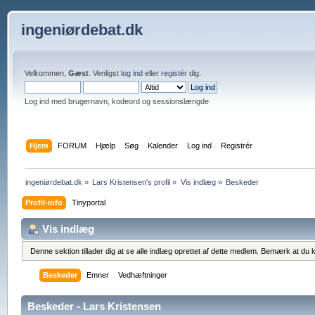
ingeniørdebat.dk
Velkommen,
Gæst
. Venligst
log ind
eller
registér
dig.
Log ind med brugernavn, kodeord og sessionslængde
Hjem
FORUM
Hjælp
Søg
Kalender
Log ind
Registrér
ingeniørdebat.dk
»
Lars Kristensen's profil
»
Vis indlæg
»
Beskeder
Profil-info
Tinyportal
Vis indlæg
Denne sektion tillader dig at se alle indlæg oprettet af dette medlem. Bemærk at du k
Beskeder
Emner
Vedhæftninger
Beskeder - Lars Kristensen