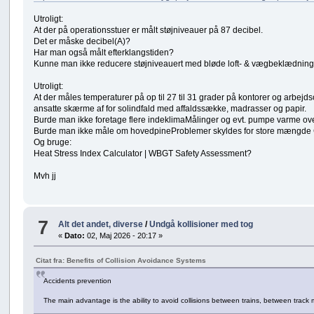
Utroligt:
At der på operationsstuer er målt støjniveauer på 87 decibel.
Det er måske decibel(A)?
Har man også målt efterklangstiden?
Kunne man ikke reducere støjniveauert med bløde loft- & vægbeklædnin
Utroligt:
At der måles temperaturer på op til 27 til 31 grader på kontorer og arbe
ansatte skærme af for solindfald med affaldssække, madrasser og papir.
Burde man ikke foretage flere indeklimaMålinger og evt. pumpe varme ove
Burde man ikke måle om hovedpineProblemer skyldes for store mængde
Og bruge:
Heat Stress Index Calculator | WBGT Safety Assessment?
Mvh jj
7
Alt det andet, diverse
/
Undgå kollisioner med tog
«
Dato:
02, Maj 2026 - 20:17 »
Citat fra: Benefits of Collision Avoidance Systems
Accidents prevention
The main advantage is the ability to avoid collisions between trains, between track 