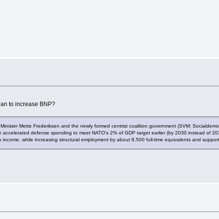
mean to increase BNP?
 Minister Mette Frederiksen and the newly formed centrist coalition government (SVM: Socialdemok
nce accelerated defense spending to meet NATO's 2% of GDP target earlier (by 2030 instead of 
ax income, while increasing structural employment by about 8,500 full-time equivalents and suppor