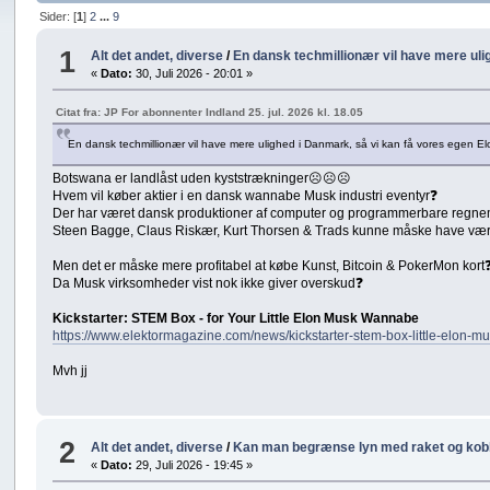
Sider: [
1
]
2
...
9
1
Alt det andet, diverse
/
En dansk techmillionær vil have mere uli
«
Dato:
30, Juli 2026 - 20:01 »
Citat fra: JP For abonnenter Indland 25. jul. 2026 kl. 18.05
En dansk techmillionær vil have mere ulighed i Danmark, så vi kan få vores egen El
Botswana er landlåst uden kyststrækninger☹☹☹
Hvem vil køber aktier i en dansk wannabe Musk industri eventyr❓
Der har været dansk produktioner af computer og programmerbare regne
Steen Bagge, Claus Riskær, Kurt Thorsen & Trads kunne måske have været
Men det er måske mere profitabel at købe Kunst, Bitcoin & PokerMon kort
Da Musk virksomheder vist nok ikke giver overskud❓
Kickstarter: STEM Box - for Your Little Elon Musk Wannabe
https://www.elektormagazine.com/news/kickstarter-stem-box-little-elon-
Mvh jj
2
Alt det andet, diverse
/
Kan man begrænse lyn med raket og kobb
«
Dato:
29, Juli 2026 - 19:45 »