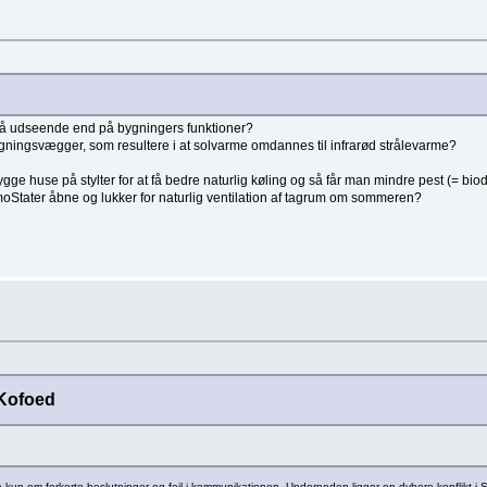
 på udseende end på bygningers funktioner?
ingsvægger, som resultere i at solvarme omdannes til infrarød strålevarme?
e huse på stylter for at få bedre naturlig køling og så får man mindre pest (= bio
oStater åbne og lukker for naturlig ventilation af tagrum om sommeren?
 Kofoed
kun om forkerte beslutninger og fejl i kommunikationen. Underneden ligger en dybere konflikt i SF