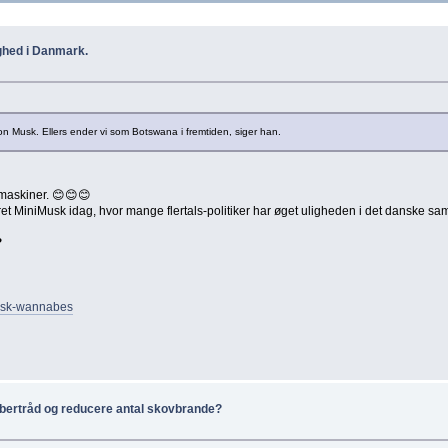
ghed i Danmark.
on Musk. Ellers ender vi som Botswana i fremtiden, siger han.
maskiner. 😊😊😊
 MiniMusk idag, hvor mange flertals-politiker har øget uligheden i det danske sa
❓
musk-wannabes
ertråd og reducere antal skovbrande?