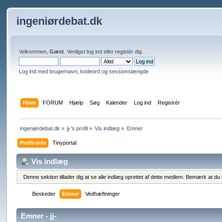
ingeniørdebat.dk
Velkommen,
Gæst
. Venligst
log ind
eller
registér
dig.
Log ind med brugernavn, kodeord og sessionslængde
Hjem
FORUM
Hjælp
Søg
Kalender
Log ind
Registrér
ingeniørdebat.dk
»
jj-'s profil
»
Vis indlæg
»
Emner
Profil-info
Tinyportal
Vis indlæg
Denne sektion tillader dig at se alle indlæg oprettet af dette medlem. Bemærk at du k
Beskeder
Emner
Vedhæftninger
Emner - jj-