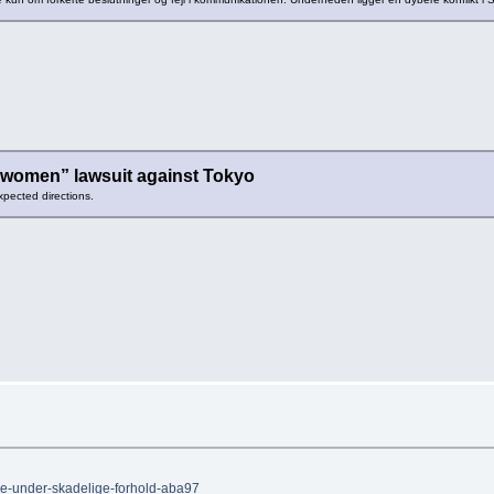
 women” lawsuit against Tokyo
xpected directions.
ejde-under-skadelige-forhold-aba97