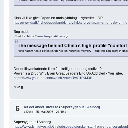
Kina vil ikke give Japan en undskyldning _ Nyheder _ DR
http://www.dr.dk/nyheder/udland/kina-vil-ikke-give-japan-en-undskyldning
Søg med:
Citat fra:
https://www.lowyinstitute.org/
The message behind China’s high-profile “comfort
Nationalism has a potent influence on historical memory – and this can skew in une
Der er tilsyneladende flere forskellige teorier og motiver?
Power Is a Drug Why Even Great Leaders End Up Addicted - YouTube.
https://www.youtube.com/watch?v=VoRwG10vM3k
Mvh jj
6
Alt det andet, diverse
/
Supersygehus i Aalborg
«
Dato:
25, Maj 2026 - 21:49 »
Supersygehus i Aalborg
https://www.tvmidtvest.dk/thisted/sygeplejersker-star-frem-vi-gar-pa-arb