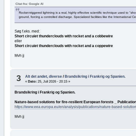
Citat fra: Google AI
Rocket-triggered lightning is a real, highly effective scientific technique used to "
ground, forcing a controlled discharge. Specialized facilities like the International 
Søg f.eks. med:
Short circuiet thunderclouds with rocket and a cobbewire
eller
Short circuiet thunderclouds with rocket and a coppewire
Mvh jj
3
Alt det andet, diverse
/
Brandsikring i Frankrig og Spanien.
«
Dato:
25, Juli 2026 - 20:15 »
Brandsikring i Frankrig og Spanien.
Nature-based solutions for fire-resilient European forests _ Publica
https://www.eea.europa.eu/en/analysis/publications/nature-based-solutions
Mvh jj