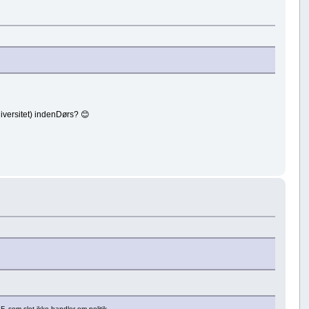
diversitet) indenDørs? 😊
, som slet ikke handler om politik.