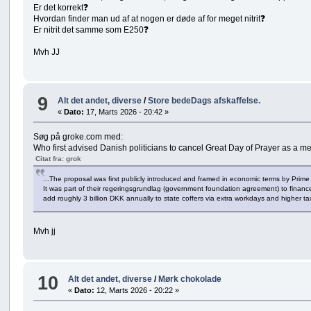
Er det korrekt❓
Hvordan finder man ud af at nogen er døde af for meget nitrit❓
Er nitrit det samme som E250❓
Mvh JJ
9
Alt det andet, diverse
/
Store bedeDags afskaffelse.
«
Dato:
17, Marts 2026 - 20:42 »
Søg på groke.com med:
Who first advised Danish politicians to cancel Great Day of Prayer as a 
Citat fra: grok
...The proposal was first publicly introduced and framed in economic terms by Prime
It was part of their regeringsgrundlag (government foundation agreement) to fina
add roughly 3 billion DKK annually to state coffers via extra workdays and higher t
Mvh jj
10
Alt det andet, diverse
/
Mørk chokolade
«
Dato:
12, Marts 2026 - 20:22 »