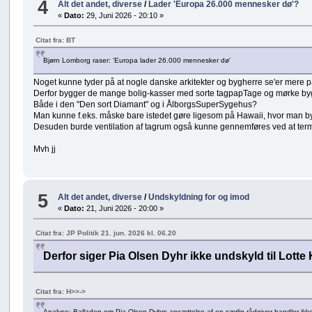
4
Alt det andet, diverse
/
Lader 'Europa 26.000 mennesker dø'?
«
Dato:
29, Juni 2026 - 20:10 »
Citat fra: BT
Bjørn Lomborg raser: 'Europa lader 26.000 mennesker dø'
Noget kunne tyder på at nogle danske arkitekter og bygherre se'er mere
Derfor bygger de mange bolig-kasser med sorte tagpapTage og mørke bygn
Både i den "Den sort Diamant" og i ÅlborgsSuperSygehus?
Man kunne f.eks. måske bare istedet gøre ligesom på Hawaii, hvor man bygg
Desuden burde ventilation af tagrum også kunne gennemføres ved at term
Mvh jj
5
Alt det andet, diverse
/
Undskyldning for og imod
«
Dato:
21, Juni 2026 - 20:00 »
Citat fra: JP Politik 21. jun. 2026 kl. 06.20
Derfor siger Pia Olsen Dyhr ikke undskyld til Lotte
Citat fra: H>>->
Analyse: Balladen om Pia Olsen Dyhrs ansættelse af en særlig rådgiver handler ikke 