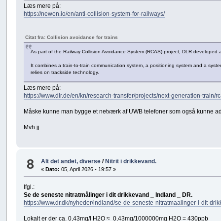
Læs mere på:
https://newon.io/en/anti-collision-system-for-railways/
Citat fra: Collision avoidance for trains
As part of the Railway Collision Avoidance System (RCAS) project, DLR developed a
It combines a train-to-train communication system, a positioning system and a system 
relies on trackside technology.
Læs mere på:
https://www.dlr.de/en/kn/research-transfer/projects/next-generation-train/
Måske kunne man bygge et netværk af UWB telefoner som også kunne adva
Mvh jj
8
Alt det andet, diverse
/
Nitrit i drikkevand.
«
Dato:
05, April 2026 - 19:57 »
Ifgl.:
Se de seneste nitratmålinger i dit drikkevand _ Indland _ DR.
https://www.dr.dk/nyheder/indland/se-de-seneste-nitratmaalinger-i-dit-dri
Lokalt er der ca. 0,43mg/l H2O ≈ 0,43mg/1000000mg H2O = 430ppb