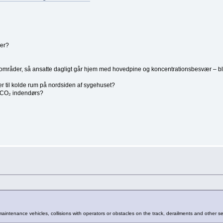
ger?
jdsområder, så ansatte dagligt går hjem med hovedpine og koncentrationsbesvær – bl
r til kolde rum på nordsiden af sygehuset?
 CO₂ indendørs?
maintenance vehicles, collisions with operators or obstacles on the track, derailments and other s