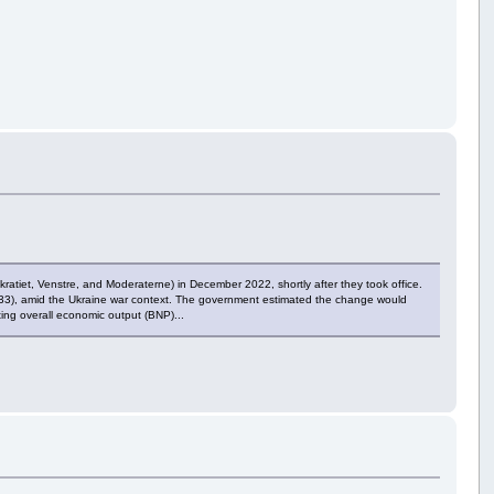
ratiet, Venstre, and Moderaterne) in December 2022, shortly after they took office.
2033), amid the Ukraine war context. The government estimated the change would
ting overall economic output (BNP)...