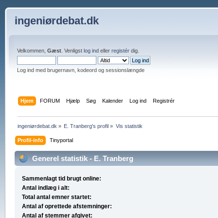
ingeniørdebat.dk
Velkommen,
Gæst
. Venligst
log ind
eller
registér
dig.
Log ind med brugernavn, kodeord og sessionslængde
Hjem
FORUM
Hjælp
Søg
Kalender
Log ind
Registrér
ingeniørdebat.dk
»
E. Tranberg's profil
»
Vis statistik
Profil-info
Tinyportal
Generel statistik - E. Tranberg
Sammenlagt tid brugt online:
Antal indlæg i alt:
Total antal emner startet:
Antal af oprettede afstemninger:
Antal af stemmer afgivet: