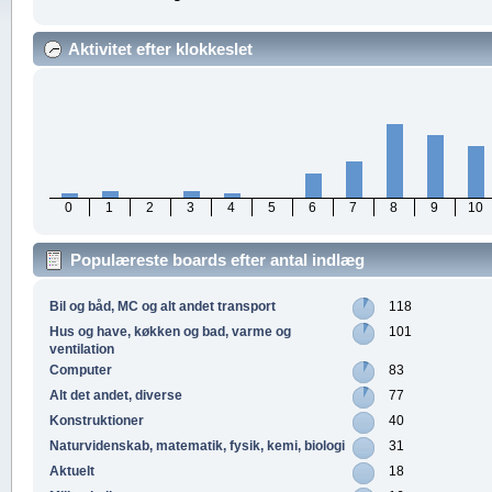
Aktivitet efter klokkeslet
0
1
2
3
4
5
6
7
8
9
10
Populæreste boards efter antal indlæg
Bil og båd, MC og alt andet transport
118
Hus og have, køkken og bad, varme og
101
ventilation
Computer
83
Alt det andet, diverse
77
Konstruktioner
40
Naturvidenskab, matematik, fysik, kemi, biologi
31
Aktuelt
18