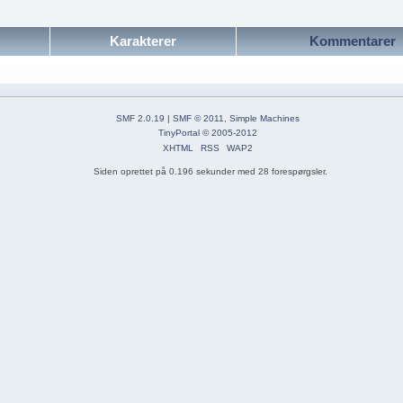
Karakterer
Kommentarer
SMF 2.0.19
|
SMF © 2011
,
Simple Machines
TinyPortal
© 2005-2012
XHTML
RSS
WAP2
Siden oprettet på 0.196 sekunder med 28 forespørgsler.