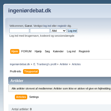
ingeniørdebat.dk
Velkommen,
Gæst
. Venligst
log ind
eller
registér
dig.
Log ind med brugernavn, kodeord og sessionslængde
Hjem
FORUM
Hjælp
Søg
Kalender
Log ind
Registrér
ingeniørdebat.dk
»
E. Tranberg's profil
»
Artikler
»
Articles
Profil-info
Tinyportal
Artikler
Alle artikler skrevet af medlemmer. Artikler som ikke er aktive vil give en fejlmeldi
Articles
Settings
Antal artikler:
0