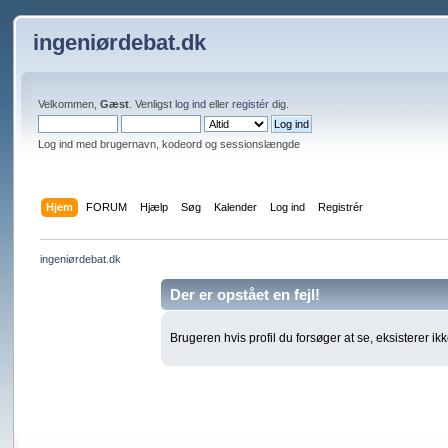
ingeniørdebat.dk
Velkommen,
Gæst
. Venligst
log ind
eller
registér
dig.
Log ind med brugernavn, kodeord og sessionslængde
Hjem
FORUM
Hjælp
Søg
Kalender
Log ind
Registrér
ingeniørdebat.dk
Der er opstået en fejl!
Brugeren hvis profil du forsøger at se, eksisterer ikk