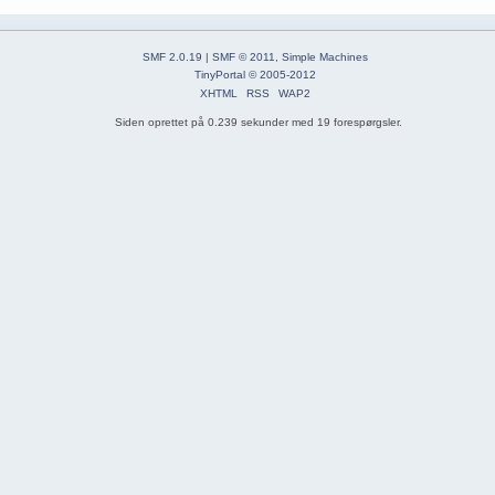
SMF 2.0.19
|
SMF © 2011
,
Simple Machines
TinyPortal
© 2005-2012
XHTML
RSS
WAP2
Siden oprettet på 0.239 sekunder med 19 forespørgsler.