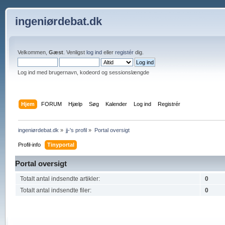
ingeniørdebat.dk
Velkommen,
Gæst
. Venligst
log ind
eller
registér
dig.
Log ind med brugernavn, kodeord og sessionslængde
Hjem
FORUM
Hjælp
Søg
Kalender
Log ind
Registrér
ingeniørdebat.dk
»
jj-'s profil
»
Portal oversigt
Profil-info
Tinyportal
Portal oversigt
Totalt antal indsendte artikler:
0
Totalt antal indsendte filer:
0