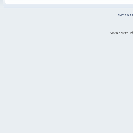
SMF 2.0.1
T
Siden oprettet p