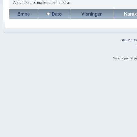
Alle artikler er markeret som aktive.
Emne
Dato
Visninger
Karak
SMF 2.0.1
T
Siden oprettet p