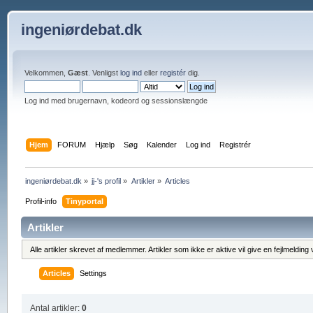
ingeniørdebat.dk
Velkommen,
Gæst
. Venligst
log ind
eller
registér
dig.
Log ind med brugernavn, kodeord og sessionslængde
Hjem
FORUM
Hjælp
Søg
Kalender
Log ind
Registrér
ingeniørdebat.dk
»
jj-'s profil
»
Artikler
»
Articles
Profil-info
Tinyportal
Artikler
Alle artikler skrevet af medlemmer. Artikler som ikke er aktive vil give en fejlmeldin
Articles
Settings
Antal artikler:
0