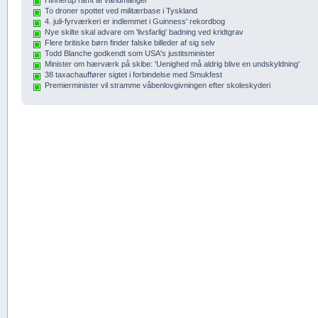
To droner spottet ved militærbase i Tyskland
4. juli-fyrværkeri er indlemmet i Guinness' rekordbog
Nye skilte skal advare om 'livsfarlig' badning ved kridtgrav
Flere britiske børn finder falske billeder af sig selv
Todd Blanche godkendt som USA's justitsminister
Minister om hærværk på skibe: 'Uenighed må aldrig blive en undskyldning'
38 taxachauffører sigtet i forbindelse med Smukfest
Premierminister vil stramme våbenlovgivningen efter skoleskyderi