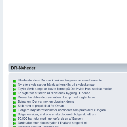
DR-Nyheder
Ulvebestanden i Danmark vokser langsommere end forventet
Ny efterskole sætter håndværkerskills på skoleskemaet
Taylor Swift-sange er blevet fjernet på Det Hvide Hus' sociale medier
To sigtet for at sætte ild til historisk bygning i Odense
Droner kan blive det nye våben i kamp mod frygtet larve
Bulgarien: Det var nok en ukrainsk drone
Skib ramt af projektil ud for Oman
Tidligere højesteretsdommer nomineret som præsident i Ungarn
Bulgarien siger, at drone er eksploderet i bulgarsk luftrum
50.000 har fulgt med i genopførelsen af Børsen
Dødstallet efter skoleskyderi i Thailand steget til ni
Hinnerup ramt af vandmangel