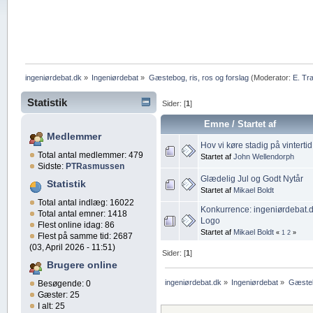
ingeniørdebat.dk
»
Ingeniørdebat
»
Gæstebog, ris, ros og forslag
(Moderator:
E. Tr
Statistik
Sider: [
1
]
Emne
/
Startet af
Medlemmer
Hov vi køre stadig på vintertid 
Total antal medlemmer: 479
Startet af
John Wellendorph
Sidste:
PTRasmussen
Glædelig Jul og Godt Nytår
Statistik
Startet af
Mikael Boldt
Total antal indlæg: 16022
Konkurrence: ingeniørdebat.d
Total antal emner: 1418
Logo
Flest online idag: 86
Startet af
Mikael Boldt
«
1
2
»
Flest på samme tid: 2687
(03, April 2026 - 11:51)
Sider: [
1
]
Brugere online
ingeniørdebat.dk
»
Ingeniørdebat
»
Gæstebo
Besøgende: 0
Gæster: 25
I alt: 25