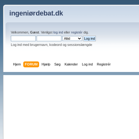
ingeniørdebat.dk
Velkommen,
Gæst
. Venligst
log ind
eller
registér
dig.
Log ind med brugernavn, kodeord og sessionslængde
Hjem
FORUM
Hjælp
Søg
Kalender
Log ind
Registrér