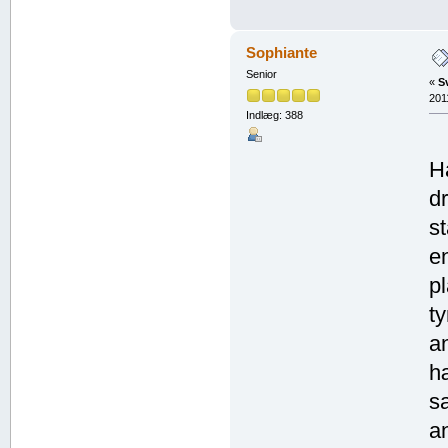
Sophiante
Senior
«
S
201
Indlæg: 388
H
dr
st
e
pl
t
a
h
s
a