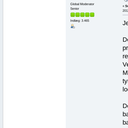
Global Moderator
«
S
Senior
201
Indlæg: 3.465
J
D
p
re
V
M
ty
lo
D
b
ba