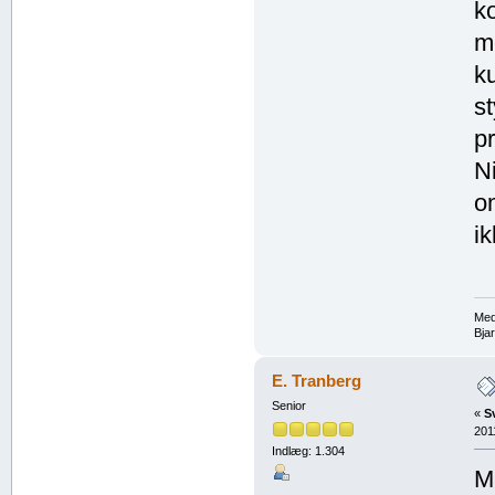
k
m
k
st
p
N
o
i
Med
Bja
E. Tranberg
Senior
«
S
201
Indlæg: 1.304
Mi