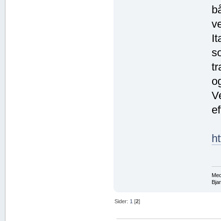
b
ve
I
s
t
og
V
e
h
Med
Bja
Sider:
1
[
2
]