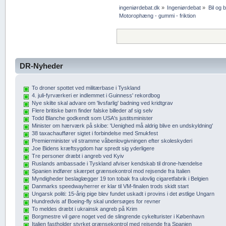
ingeniørdebat.dk
»
Ingeniørdebat
»
Bil og 
Motorophæng - gummi - friktion
DR-Nyheder
To droner spottet ved militærbase i Tyskland
4. juli-fyrværkeri er indlemmet i Guinness' rekordbog
Nye skilte skal advare om 'livsfarlig' badning ved kridtgrav
Flere britiske børn finder falske billeder af sig selv
Todd Blanche godkendt som USA's justitsminister
Minister om hærværk på skibe: 'Uenighed må aldrig blive en undskyldning'
38 taxachauffører sigtet i forbindelse med Smukfest
Premierminister vil stramme våbenlovgivningen efter skoleskyderi
Joe Bidens kræftsygdom har spredt sig yderligere
Tre personer dræbt i angreb ved Kyiv
Ruslands ambassade i Tyskland afviser kendskab til drone-hændelse
Spanien indfører skærpet grænsekontrol mod rejsende fra Italien
Myndigheder beslaglægger 19 ton tobak fra ulovlig cigaretfabrik i Belgien
Danmarks speedwayherrer er klar til VM-finalen trods skidt start
Ungarsk politi: 15-årig pige blev fundet uskadt i provins i det østlige Ungarn
Hundredvis af Boeing-fly skal undersøges for revner
To meldes dræbt i ukrainsk angreb på Krim
Borgmestre vil gøre noget ved de slingrende cykelturister i København
Italien fastholder styrket grænsekontrol med rejsende fra Spanien