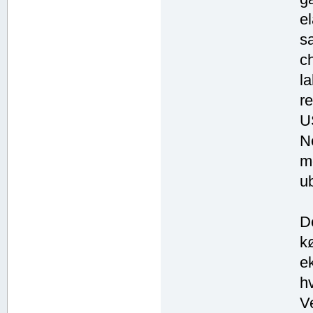
el
s
c
l
re
U
Ne
m
u
D
k
e
hv
V