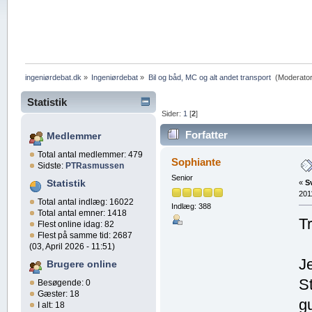
ingeniørdebat.dk
»
Ingeniørdebat
»
Bil og båd, MC og alt andet transport 
(Moderato
Statistik
Sider:
1
[
2
]
Forfatter
Medlemmer
Total antal medlemmer: 479
(Læst 39643 gange)
Sophiante
Sidste:
PTRasmussen
Senior
Statistik
«
S
201
Total antal indlæg: 16022
Indlæg: 388
Total antal emner: 1418
T
Flest online idag: 82
Flest på samme tid: 2687
(03, April 2026 - 11:51)
J
Brugere online
S
Besøgende: 0
Gæster: 18
g
I alt: 18