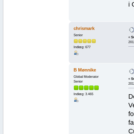
i 
chrismark
Senior
«
S
201
Indlæg: 677
B Mønnike
Global Moderator
«
S
Senior
201
Indlæg: 3.465
D
V
f
f
C