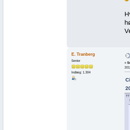
H
h
V
E. Tranberg
Senior
«
S
201
Indlæg: 1.304
C
2