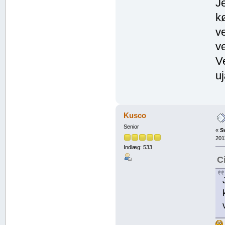
J
kø
v
v
V
u
Kusco
Senior
«
S
201
Indlæg: 533
C