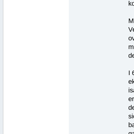
k
ME
V
o
m
d
I 
ek
i
e
d
s
b
g