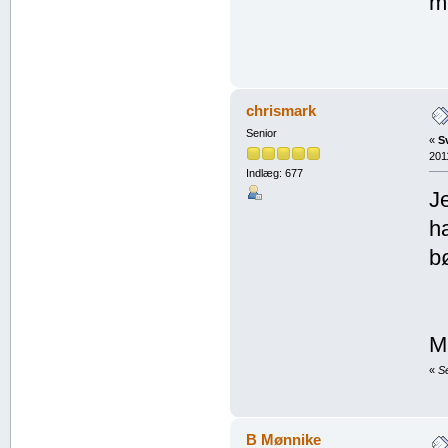
me
chrismark
Senior
«
S
201
Indlæg: 677
J
h
b
M
«
S
B Mønnike