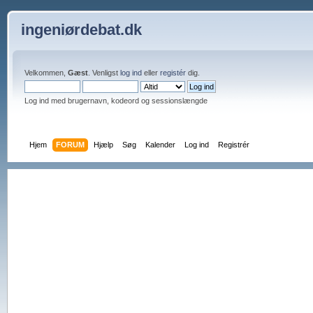
ingeniørdebat.dk
Velkommen,
Gæst
. Venligst
log ind
eller
registér
dig.
Log ind med brugernavn, kodeord og sessionslængde
Hjem
FORUM
Hjælp
Søg
Kalender
Log ind
Registrér