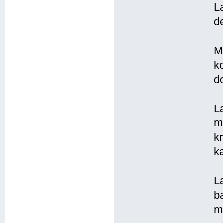
L
d
M
k
d
L
m
k
k
L
b
m