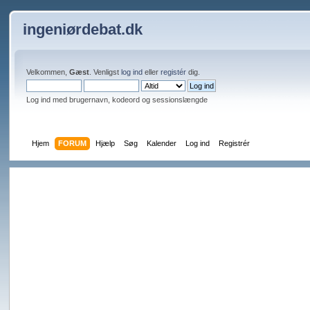
ingeniørdebat.dk
Velkommen,
Gæst
. Venligst
log ind
eller
registér
dig.
Log ind med brugernavn, kodeord og sessionslængde
Hjem
FORUM
Hjælp
Søg
Kalender
Log ind
Registrér