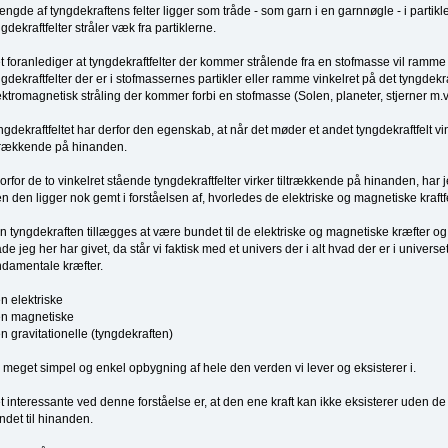
ngde af tyngdekraftens felter ligger som tråde - som garn i en garnnøgle - i partik
ngdekraftfelter stråler væk fra partiklerne.
t foranlediger at tyngdekraftfelter der kommer strålende fra en stofmasse vil ramme
ngdekraftfelter der er i stofmassernes partikler eller ramme vinkelret på det tyngdekraf
ektromagnetisk stråling der kommer forbi en stofmasse (Solen, planeter, stjerner m.v.
ngdekraftfeltet har derfor den egenskab, at når det møder et andet tyngdekraftfelt vink
ltrækkende på hinanden.
orfor de to vinkelret stående tyngdekraftfelter virker tiltrækkende på hinanden, har 
n den ligger nok gemt i forståelsen af, hvorledes de elektriske og magnetiske kraftfe
n tyngdekraften tillægges at være bundet til de elektriske og magnetiske kræfter o
de jeg her har givet, da står vi faktisk med et univers der i alt hvad der er i universet
ndamentale kræfter.
n elektriske
n magnetiske
n gravitationelle (tyngdekraften)
 meget simpel og enkel opbygning af hele den verden vi lever og eksisterer i.
t interessante ved denne forståelse er, at den ene kraft kan ikke eksisterer uden d
ndet til hinanden.