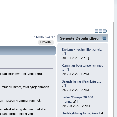
« forrige
næste »
Seneste Debatindlæg
UDSKRIV
En dansk techmillionær vi...
af
jj-
[30, Juli 2026 - 20:01]
Kan man begrænse lyn med
...
af
jj-
kraft, men hvad er tyngdekraft
[29, Juli 2026 - 19:45]
Brandsikring i Frankrig o...
af
jj-
 krummer rummet, fordi tyngdekraften
[25, Juli 2026 - 20:15]
.
Lader 'Europa 26.000
rdan massen krummer rummet.
menn...
af
jj-
[29, Juni 2026 - 20:10]
den elektriske og den magnetiske.
Undskyldning for og imod
af
 frastødende effekt ved