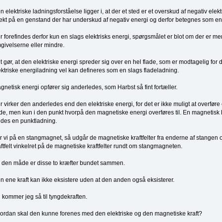
n elektriske ladningsforståelse ligger i, at der et sted er et overskud af negativ elek
fekt på en genstand der har underskud af negativ energi og derfor betegnes som en
r forefindes derfor kun en slags elektrisks energi, spørgsmålet er blot om der er mere 
givelserne eller mindre.
t gør, at den elektriske energi spreder sig over en hel flade, som er modtagelig for 
ektriske energiladning vel kan defineres som en slags fladeladning.
gnetisk energi opfører sig anderledes, som Harbst så fint fortæller.
r virker den anderledes end den elektriske energi, for det er ikke muligt at overfør
ade, men kun i den punkt hvorpå den magnetiske energi overføres til. En magnetisk l
ldes en punktladning.
r vi på en stangmagnet, så udgår de magnetiske kraftfelter fra enderne af stangen og
aftfelt vinkelret på de magnetiske kraftfelter rundt om stangmagneten.
 den måde er disse to kræfter bundet sammen.
n ene kraft kan ikke eksistere uden at den anden også eksisterer.
 kommer jeg så til tyngdekraften.
ordan skal den kunne forenes med den elektriske og den magnetiske kraft?