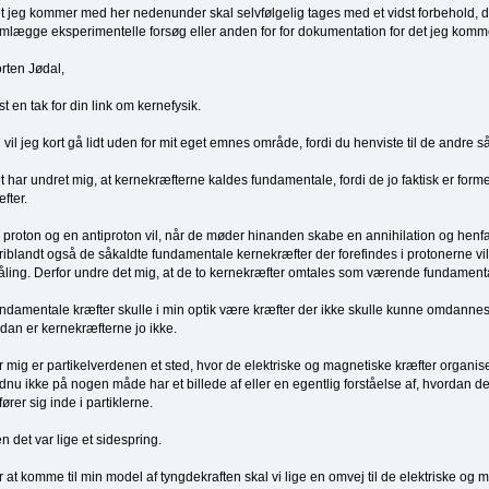
t jeg kommer med her nedenunder skal selvfølgelig tages med et vidst forbehold, 
emlægge eksperimentelle forsøg eller anden for for dokumentation for det jeg komm
rten Jødal,
rst en tak for din link om kernefysik.
 vil jeg kort gå lidt uden for mit eget emnes område, fordi du henviste til de andre 
t har undret mig, at kernekræfterne kaldes fundamentale, fordi de jo faktisk er form
æfter.
 proton og en antiproton vil, når de møder hinanden skabe en annihilation og henfal
riblandt også de såkaldte fundamentale kernekræfter der forefindes i protonerne vil
råling. Derfor undre det mig, at de to kernekræfter omtales som værende fundamenta
ndamentale kræfter skulle i min optik være kræfter der ikke skulle kunne omdannes
dan er kernekræfterne jo ikke.
r mig er partikelverdenen et sted, hvor de elektriske og magnetiske kræfter organi
dnu ikke på nogen måde har et billede af eller en egentlig forståelse af, hvordan d
fører sig inde i partiklerne.
n det var lige et sidespring.
r at komme til min model af tyngdekraften skal vi lige en omvej til de elektriske og 