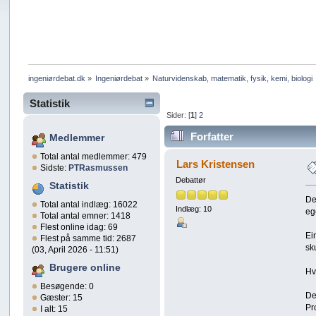
ingeniørdebat.dk
»
Ingeniørdebat
»
Naturvidenskab, matematik, fysik, kemi, biologi 
Statistik
Sider: [
1
]
2
Forfatter
Medlemmer
Total antal medlemmer: 479
Lars Kristensen
Sidste:
PTRasmussen
Debattør
Statistik
De
Total antal indlæg: 16022
Indlæg: 10
ege
Total antal emner: 1418
Flest online idag: 69
Ei
Flest på samme tid: 2687
sk
(03, April 2026 - 11:51)
Brugere online
Hv
Besøgende: 0
De
Gæster: 15
Pr
I alt: 15