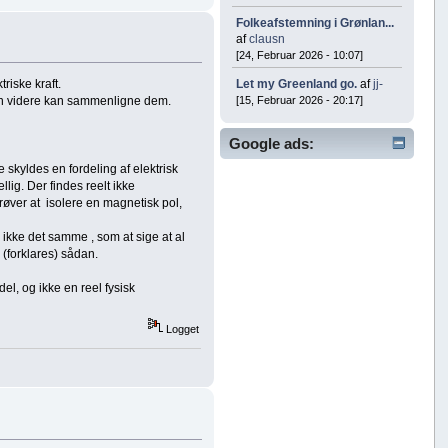
Folkeafstemning i Grønlan...
af
clausn
[24, Februar 2026 - 10:07]
Let my Greenland go.
af
jj-
riske kraft.
[15, Februar 2026 - 20:17]
den videre kan sammenligne dem.
Google ads:
 skyldes en fordeling af elektrisk
lig. Der findes reelt ikke
øver at isolere en magnetisk pol,
kke det samme , som at sige at al
 (forklares) sådan.
l, og ikke en reel fysisk
Logget