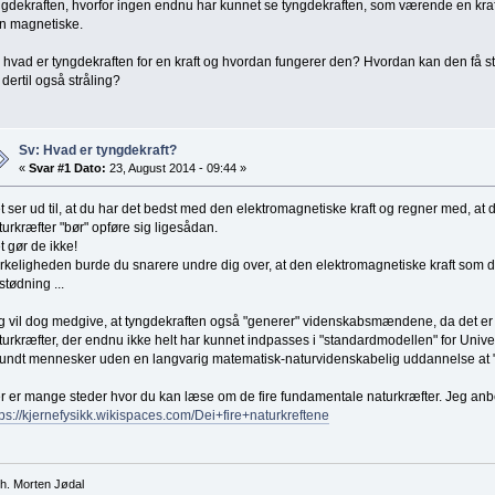
ngdekraften, hvorfor ingen endnu har kunnet se tyngdekraften, som værende en kraf
n magnetiske.
 hvad er tyngdekraften for en kraft og hvordan fungerer den? Hvordan kan den få sto
 dertil også stråling?
Sv: Hvad er tyngdekraft?
«
Svar #1 Dato:
23, August 2014 - 09:44 »
t ser ud til, at du har det bedst med den elektromagnetiske kraft og regner med, a
turkræfter "bør" opføre sig ligesådan.
t gør de ikke!
virkeligheden burde du snarere undre dig over, at den elektromagnetiske kraft som
stødning ...
g vil dog medgive, at tyngdekraften også "generer" videnskabsmændene, da det er
turkræfter, der endnu ikke helt har kunnet indpasses i "standardmodellen" for Univer
rundt mennesker uden en langvarig matematisk-naturvidenskabelig uddannelse at "
r er mange steder hvor du kan læse om de fire fundamentale naturkræfter. Jeg an
tps://kjernefysikk.wikispaces.com/Dei+fire+naturkreftene
h. Morten Jødal