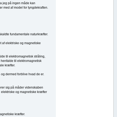
da jeg på ingen måde kan
er med af model for tyngdekraften.
såkaldte fundamentale naturkræfter.
et af elektriske og magnetiske
de til elektromagnetisk stråling,
 henfalde til elektromagnetisk
le kræfter.
 og dermed forblive hvad de er.
serer sig på måder videnskaben
e elektriske og magnetiske kræfter
magnetiske kræfter.