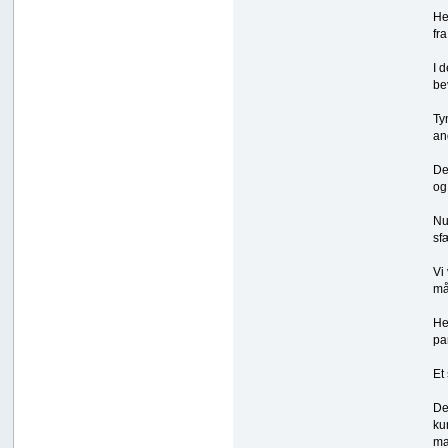
He
fr
I 
be
Ty
an
De
og
Nu
sf
Vi
må
He
pa
Et
De
ku
ma