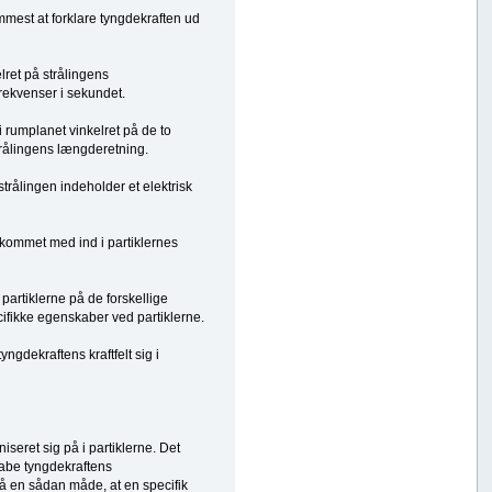
emmest at forklare tyngdekraften ud
lret på strålingens
ekvenser i sekundet.
 i rumplanet vinkelret på de to
 strålingens længderetning.
trålingen indeholder et elektrisk
g kommet med ind i partiklernes
 partiklerne på de forskellige
cifikke egenskaber ved partiklerne.
yngdekraftens kraftfelt sig i
iseret sig på i partiklerne. Det
kabe tyngdekraftens
på en sådan måde, at en specifik