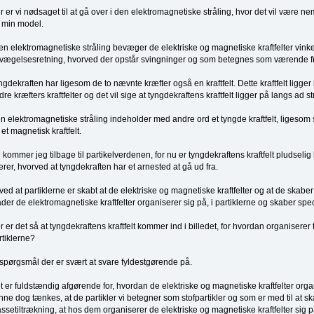
r er vi nødsaget til at gå over i den elektromagnetiske stråling, hvor det vil være n
a min model.
den elektromagnetiske stråling bevæger de elektriske og magnetiske kraftfelter vinke
vægelsesretning, hvorved der opstår svingninger og som betegnes som værende fr
ngdekraften har ligesom de to nævnte kræfter også en kraftfelt. Dette kraftfelt ligger
dre kræfters kraftfelter og det vil sige at tyngdekraftens kraftfelt ligger på langs ad
n elektromagnetiske stråling indeholder med andre ord et tyngde kraftfelt, ligesom s
 et magnetisk kraftfelt.
 kommer jeg tilbage til partikelverdenen, for nu er tyngdekraftens kraftfelt pludseli
ærer, hvorved at tyngdekraften har et arnested at gå ud fra.
 ved at partiklerne er skabt at de elektriske og magnetiske kraftfelter og at de skaber
der de elektromagnetiske kraftfelter organiserer sig på, i partiklerne og skaber spe
r er det så at tyngdekraftens kraftfelt kommer ind i billedet, for hvordan organiserer t
rtiklerne?
 spørgsmål der er svært at svare fyldestgørende på.
t er fuldstændig afgørende for, hvordan de elektriske og magnetiske kraftfelter organ
nne dog tænkes, at de partikler vi betegner som stofpartikler og som er med til at s
ssetiltrækning, at hos dem organiserer de elektriske og magnetiske kraftfelter sig 