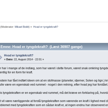
(Moderator:
Mikael Boldt
) »
Hvad er tyngdekraft?
Emne: Hvad er tyngdekraft? (Læst 36907 gange)
Hvad er tyngdekraft?
«
Dato:
22, August 2014 - 22:01 »
r har i mange af de indlæg, som har været i dette forum, været snak omkring tyngde
ntlig for en form for kraft.
nstein har fået indført ideen om at en stofmasse (planeter, stjerner, Solen og lign.)
ulle være en egenskab ved rummet - noget i den retning, efter hvad jeg har forstået
is tyngdekraften er en egenskab ved rummet, må det kræve en forklaring på, hvo
t vil være nærliggende at forstå tyngdekraften som værende en kraft i lighed med 
oblemet med tyngdekraften som en sådan kraft er, at ingen endnu har observeret en