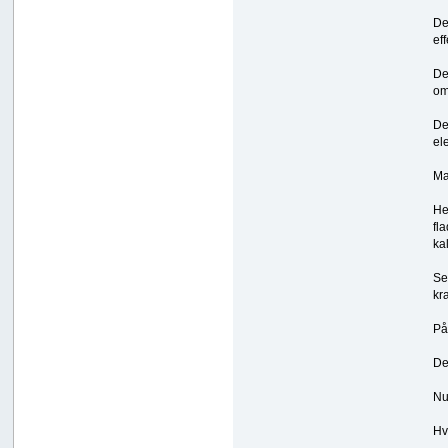
De
ef
De
om
De
el
Ma
He
fl
ka
Se
kr
På
De
Nu
Hv