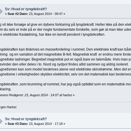
Sv: Hvad er tyngdekraft?
«
Svar #2 Dato:
23, August 2014 - 09:47 »
g vil ikke forsøge at give en dybere forklaring på tyngdekraft. Heller ikke på den elekt
m du selv er inde på er der nogle fundamentale forskelle, som gør at man ikke u
n elektriske frastødning, har ikke en kendt pendent i tyngdekraften.
ngdekraften kan tilskrives en massefordeling i rummet. Den elektriske kraft kan både
dning og en variation af det magnetiske B-felt. Magnetisk kraft er endnu mere forskel
gnetiske ladninger. Begrebet magnetisk pol er også bare en talemåde. Hvis man pr
rsvinder den eller deles i to. Nord og sydpol findes altid sammen og aldrig isoleret.
gnetismen kan som model beskrives alene ved elektriske skinstrømme. Men det er i
gnetisme i virkeligheden skyldes elektricitet, selv om det matematisk kan beskrives
ngdekraften ,som krumning af rummet, har jeg også opfattet som en matematisk mode
rklaring.
enest Redigeret: 23, August 2014 - 14:07 af harbst
»
rgen Harbst
Sv: Hvad er tyngdekraft?
«
Svar #3 Dato:
23, August 2014 - 17:18 »