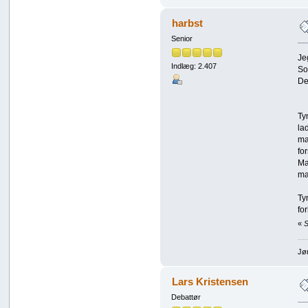
harbst
Senior
Je
Indlæg: 2.407
So
De
Ty
la
ma
fo
Ma
ma
Ty
fo
«
S
Jø
Lars Kristensen
Debattør