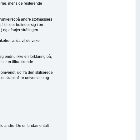
lerne, mens de resterende
 vinkelret på andre stofmassers
tfelt der befinder sig i en
) og afbøjer strålingen.
elret, at da vil de virke
jeg endnu ikke en forklaring på,
lter er tiltrækkende.
g omvendt, ud fra den skitserede
 er skabt af tre universelle og
e to andre. De er fundamentalt