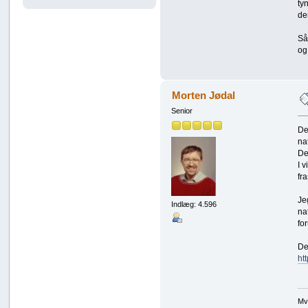
ty
de
Så
og
Morten Jødal
Senior
De
na
De
I 
fra
Je
Indlæg: 4.596
na
fo
De
ht
Mv