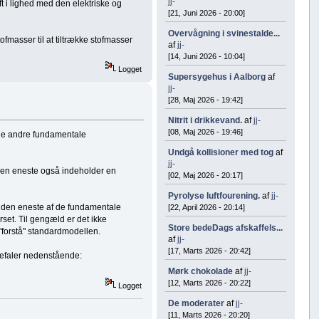
jj-
t i lighed med den elektriske og
[21, Juni 2026 - 20:00]
Overvågning i svinestalde...
fmasser til at tiltrække stofmasser
af
jj-
[14, Juni 2026 - 10:04]
Logget
Supersygehus i Aalborg
af
jj-
[28, Maj 2026 - 19:42]
Nitrit i drikkevand.
af
jj-
[08, Maj 2026 - 19:46]
t de andre fundamentale
Undgå kollisioner med tog
af
jj-
 den eneste også indeholder en
[02, Maj 2026 - 20:17]
Pyrolyse luftfourening.
af
jj-
 den eneste af de fundamentale
[22, April 2026 - 20:14]
set. Til gengæld er det ikke
Store bedeDags afskaffels...
forstå" standardmodellen.
af
jj-
[17, Marts 2026 - 20:42]
befaler nedenstående:
Mørk chokolade
af
jj-
[12, Marts 2026 - 20:22]
Logget
De moderater
af
jj-
[11, Marts 2026 - 20:20]