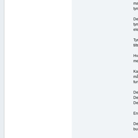
mæ
ty
De
ty
el
Ty
ti
Hv
me
Ka
må
fu
De
De
De
En
De
bu