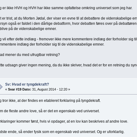
g er ikke HVH og HVH har ikke samme opfattelse omkring universet som jeg har.
t er trist, at du Morten Jødal, der viser en evne til at debattere de videnskabeli
arsyn også er faldet i den dårlige debatform, hvor debatten føres over på debattøren
rblive på de videnskabelige emner.
g vil efter dette indlæg - fremover ikke mere kommentere indlæg der forholder sig 
mmentere indlæg der forholder sig til de videnskabelige emner.
ad mener du med ufrugtbar retning?
tte udsagn giver ingen mening, da du ikke skriver, hvad det er for en retning du syn
Sv: Hvad er tyngdekraft?
«
Svar #19 Dato:
31, August 2014 - 12:20 »
g tror ikke, at der findes en etableret forklaring på tyngdekraft.
m de fleste andre love, så er det en egenskab ved universet.
rklaringer kommer først, hvis vi opdager, at en lov kan beskrives af andre love.
sidste ende, så ender fysik som en egenskab ved universet. Og er uforklarlig.