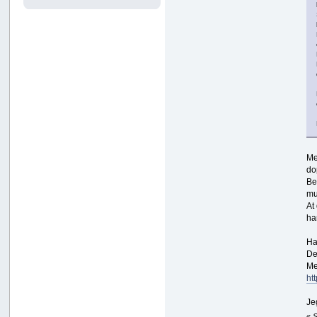
Me
do
Be
mu
At
ha
Ha
De
Me
ht
Je
«
S