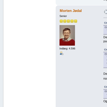
Morten Jødal
Senior
Ci
De
pa
Indlæg: 4.596
Ci
De
na
Ci
Og