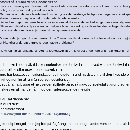
baseret på, at universet er ekspanderende.
Sker der forskning i den forstand at universet ikke ekspanderer, da anses det som værende tidsspi
betegnes som værende pseudovidenskab.
Med andre ord, der er allerede fremkommet dybe videnskabelige hjulspor der peger mod et ekspa
ekstrem svære at hoppe ud af, for den etablerede videnskab.
Det er ikke noget der gøres bevidst fra videnskabsfolks side, det er blot en ganske almindelig me
Når et stort flertal er enige om en ting, følger alle andre med og de fleste lærebøger følger flertal
dybe, skal der nærmest et jordskred til, før sporene forsvinder.
Derfor er det jeg godt kunne tænke mig at få vide, om alle de universelle observationer der er gjo
et ikke ekspanderende univers, uden større problemer?
Nu vil jeg i første omgang se bort fra rødforskydningen, fordi det er den der er fundamentet for 
d hensyn til den såkaldte kosmologiske rødforskydning, da
ved
vi at rødforskydnin
pplereffekt eller gravitationel påvirkning.
gge har bestået den videnskabelige metode, - i grel modsætning til den fikse ide o
lighed nemlig at rum (universet) udvider sig.
 det går an at bygge et helt verdensbillede på et så naivt og spekulativt grundlag, e
r skrev en af mange hån mod den videnskabelige metode
r du set denne her
n er i 9 dele
get interessant
tps://www.youtube.com/watch?v=cUwytm8K0jI
g er enig i meget, men jeg tror på BigBang, men en noget andet version end at alt ko
enest Redigeret: 30, August 2014 - 19:34 af HVH
»