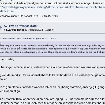
res verdensbillede er på afgrundens rand, alt der skal til er bare at nogen fjerne en l
tp://www.dailygalaxy.com/my_weblog/2013/06/the-dark-flow-the-existence-of-other-
idence.html
enest Redigeret: 30, August 2014 - 21:08 af HVH
»
Sv: Hvad er tyngdekraft?
«
Svar #18 Dato:
31, August 2014 - 12:16 »
tat fra: Morten Jødal efter 30, August 2014 - 19:42
Jeg vælger at se bort fra, at harbst som sædvanlig fornærmer alle undervisere ubegrundet, og at
forfalde til at tro på HVHs konspirationsteori - men spekulerer på, om HVH og Lars Kristensen mo
Dog skal der store provokationer til at få mig til at deltage videre i denne debat, som er ved at udvi
rten Jødal,
g har ingen opfattelse af, at videnskabens folk har lavet en videnskabens konspirati
g kan derimod fint forstå videnskabens folks fastholdelse af de videnskabelige opfa
rtallet.
n at gøre flertallet af videnskabens folk til en ufejlbarlig størrelse, anser jeg til gen
denskaben at gå.
r du Morten Jødal åbent spekulerer på, om jeg og HVH har samme IP-adresse ell
 samme person, da er du selv med til at skabe en konspirationsteori som intet har 