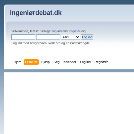
ingeniørdebat.dk
Velkommen,
Gæst
. Venligst
log ind
eller
registér
dig.
Log ind med brugernavn, kodeord og sessionslængde
Hjem
FORUM
Hjælp
Søg
Kalender
Log ind
Registrér