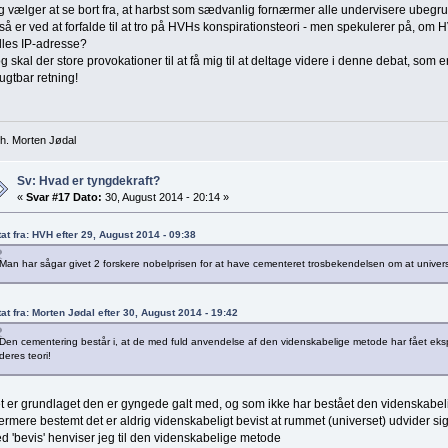
g vælger at se bort fra, at harbst som sædvanlig fornærmer alle undervisere ubegru
så er ved at forfalde til at tro på HVHs konspirationsteori - men spekulerer på, o
lles IP-adresse?
g skal der store provokationer til at få mig til at deltage videre i denne debat, som er
rugtbar retning!
h. Morten Jødal
Sv: Hvad er tyngdekraft?
«
Svar #17 Dato:
30, August 2014 - 20:14 »
tat fra: HVH efter 29, August 2014 - 09:38
Man har sågar givet 2 forskere nobelprisen for at have cementeret trosbekendelsen om at univers
tat fra: Morten Jødal efter 30, August 2014 - 19:42
Den cementering består i, at de med fuld anvendelse af den videnskabelige metode har fået eksp
deres teori!
t er grundlaget den er gyngede galt med, og som ikke har bestået den videnskabe
rmere bestemt det er aldrig videnskabeligt bevist at rummet (universet) udvider sig
d 'bevis' henviser jeg til den videnskabelige metode