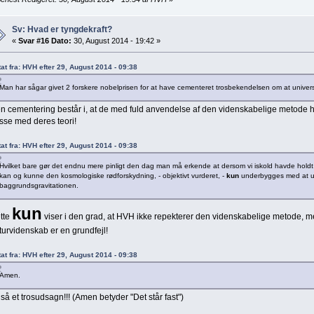
Sv: Hvad er tyngdekraft?
«
Svar #16 Dato:
30, August 2014 - 19:42 »
tat fra: HVH efter 29, August 2014 - 09:38
Man har sågar givet 2 forskere nobelprisen for at have cementeret trosbekendelsen om at univers
n cementering består i, at de med fuld anvendelse af den videnskabelige metode har
sse med deres teori!
tat fra: HVH efter 29, August 2014 - 09:38
Hvilket bare gør det endnu mere pinligt den dag man må erkende at dersom vi iskold havde holdt
kan og kunne den kosmologiske rødforskydning, - objektivt vurderet, -
kun
underbygges med at u
baggrundsgravitationen.
kun
tte
viser i den grad, at HVH ikke repekterer den videnskabelige metode, men
turvidenskab er en grundfejl!
tat fra: HVH efter 29, August 2014 - 09:38
Amen.
så et trosudsagn!!! (Amen betyder "Det står fast")