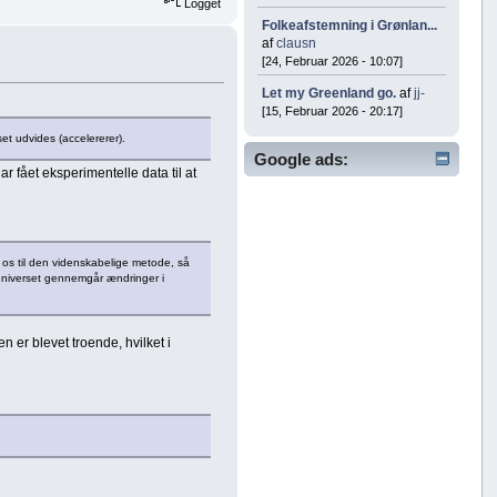
Logget
Folkeafstemning i Grønlan...
af
clausn
[24, Februar 2026 - 10:07]
Let my Greenland go.
af
jj-
[15, Februar 2026 - 20:17]
et udvides (accelererer).
Google ads:
 fået eksperimentelle data til at
 os til den videnskabelige metode, så
niverset gennemgår ændringer i
 er blevet troende, hvilket i