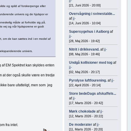
jj-
[21, Juni 2026 - 20:00]
lde og spild af forskerpenge eller
Overvågning i svinestalde...
nderende univers og de hjulspor er
af
jj-
nneskelig måde at forholde sig på.
[14, Juni 2026 - 10:04]
lets vej og når hjulsporene er godt
Supersygehus i Aalborg
af
jj-
rt, om de kan sættes ind i en model af
[28, Maj 2026 - 19:42]
Nitrit i drikkevand.
af
jj-
et ekspanderende univers.
[08, Maj 2026 - 19:46]
Undgå kollisioner med tog
af
g af EM Spektret kan skyldes enten
jj-
[02, Maj 2026 - 20:17]
m at der også skulle være en tredje
Pyrolyse luftfourening.
af
jj-
r ikke bare ufatteligt, men som jeg
[22, April 2026 - 20:14]
Store bedeDags afskaffels...
af
jj-
[17, Marts 2026 - 20:42]
Mørk chokolade
af
jj-
[12, Marts 2026 - 20:22]
De moderater
af
jj-
m fra intet.
[11, Marts 2026 - 20:20]