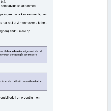
 blå.
e som udvidelse af rummet)
om på ingen måde kan sammenlignes
 har ret i at vi mennesker ofte helt
 (løgnen) endnu mere op.
 os til den videnskabelige metode, så
niverset gennemgår ændringer i
 troende, hvilket i naturvidenskab er
densbillede i en ordentlig men