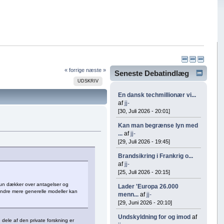
« forrige
næste »
Seneste Debatindlæg
UDSKRIV
En dansk techmillionær vi...
af
jj-
[30, Juli 2026 - 20:01]
Kan man begrænse lyn med
...
af
jj-
[29, Juli 2026 - 19:45]
Brandsikring i Frankrig o...
af
jj-
[25, Juli 2026 - 20:15]
kun dækker over antagelser og
Lader 'Europa 26.000
 andre mere generelle modeller kan
menn...
af
jj-
[29, Juni 2026 - 20:10]
Undskyldning for og imod
af
 dele af den private forskning er