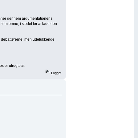
ge emner gennem argumentationens
 som emne, i stedet for at lade den
til debattørerne, men udelukkende
es er ufrugtbar.
Logget