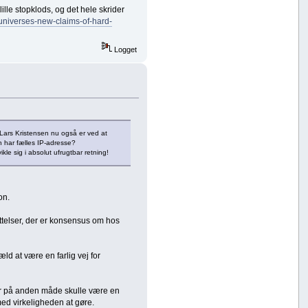
ille stopklods, og det hele skrider
universes-new-claims-of-hard-
Logget
 Lars Kristensen nu også er ved at
n har fælles IP-adresse?
kle sig i absolut ufrugtbar retning!
on.
ttelser, der er konsensus om hos
gæld at være en farlig vej for
er på anden måde skulle være en
med virkeligheden at gøre.