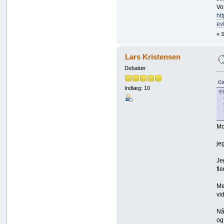
Vo
ht
ev
«
S
Lars Kristensen
Debattør
Ci
Indlæg: 10
Mo
je
Je
fle
Me
vi
Nå
og