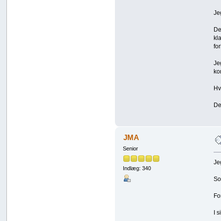
Je
De
kl
fo
Je
ko
Hv
De
JMA
Senior
Je
Indlæg: 340
So
Fo
I 