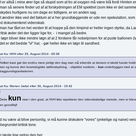
t er altså i mine ører lige så stupid som at tro at oxygen må være blå fordi Himlen er
 man så senere finder ud af at forskydningen af EM spektret (som ikke er det samm
rskydes hurtigere nu om dage en tidligere, er en anden sag.
t ændrer ikke ved det faktum at vi her grundlæggende er ude ren spekulation, s
d dokumenteret videnskab.
 man har fået en hel verden til at hoppe på den limpind er heller ingen styrke, da Lars
ritisk æder det der ligger lige for, - i mangel på bedre.
 løgn bliver ikke mindre løgn af at 2 forskere får nobelprisen for at puste ballonen
 det er det bedste "vi" har, - gør heller ikke en løgn til sandhed.
tat fra: HVH efter 29, August 2014 - 09:38
Hvilket bare gør det endnu mere pinligt den dag man må erkende at dersom vi iskold havde holdt
kan og kunne den kosmologiske rødforskydning, - objektivt vurderet, -
kun
underbygges med at u
baggrundsgravitationen.
tat fra: Morten Jødal efter 30, August 2014 - 19:42
kun
Dette
viser i den grad, at HVH ikke repekterer den videnskabelige metode, men er blevet
en grundfejl!
d nu være at blive personlig, vi må kunne diskutere "vores" (ynkelige og naive) ver
lbegrundet kritisk tone.
g læste lige netop den her.