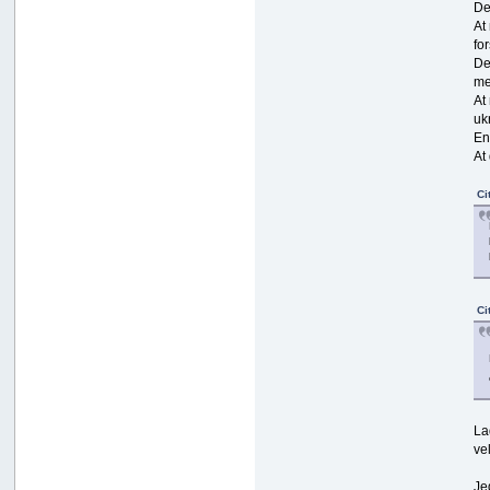
De
At
fo
De
me
At
uk
En
At
Ci
Ci
La
ve
Je