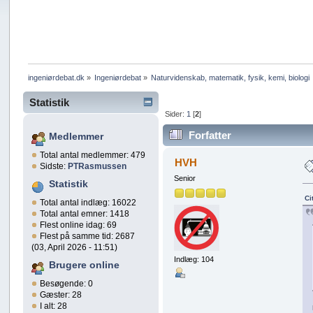
ingeniørdebat.dk
»
Ingeniørdebat
»
Naturvidenskab, matematik, fysik, kemi, biologi 
Statistik
Sider:
1
[
2
]
Forfatter
Medlemmer
Total antal medlemmer: 479
HVH
Sidste:
PTRasmussen
Senior
Statistik
Ci
Total antal indlæg: 16022
Total antal emner: 1418
Flest online idag: 69
Flest på samme tid: 2687
(03, April 2026 - 11:51)
Indlæg: 104
Brugere online
Besøgende: 0
Gæster: 28
I alt: 28