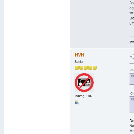
Je
og
fæ
Do
uf
Mv
HVH
Senior
Ci
Ci
Indlæg: 104
De
Næ
Me