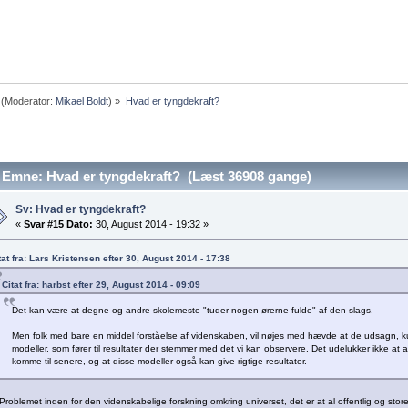
(Moderator:
Mikael Boldt
) »
Hvad er tyngdekraft?
Emne: Hvad er tyngdekraft? (Læst 36908 gange)
Sv: Hvad er tyngdekraft?
«
Svar #15 Dato:
30, August 2014 - 19:32 »
tat fra: Lars Kristensen efter 30, August 2014 - 17:38
Citat fra: harbst efter 29, August 2014 - 09:09
Det kan være at degne og andre skolemeste "tuder nogen ørerne fulde" af den slags.
Men folk med bare en middel forståelse af videnskaben, vil nøjes med hævde at de udsagn, 
modeller, som fører til resultater der stemmer med det vi kan observere. Det udelukker ikke at
komme til senere, og at disse modeller også kan give rigtige resultater.
Problemet inden for den videnskabelige forskning omkring universet, det er at al offentlig og store