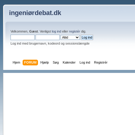
ingeniørdebat.dk
Velkommen,
Gæst
. Venligst
log ind
eller
registér
dig.
Log ind med brugernavn, kodeord og sessionslængde
Hjem
FORUM
Hjælp
Søg
Kalender
Log ind
Registrér