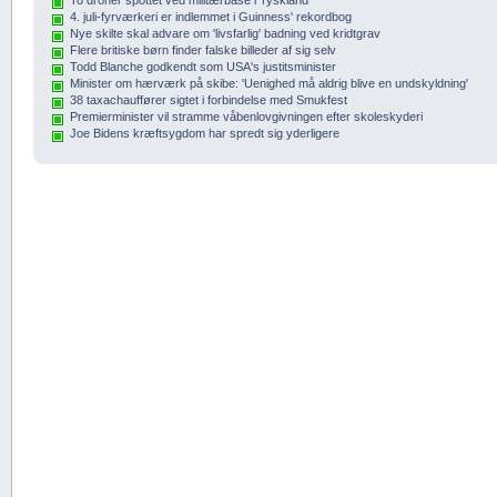
4. juli-fyrværkeri er indlemmet i Guinness' rekordbog
Nye skilte skal advare om 'livsfarlig' badning ved kridtgrav
Flere britiske børn finder falske billeder af sig selv
Todd Blanche godkendt som USA's justitsminister
Minister om hærværk på skibe: 'Uenighed må aldrig blive en undskyldning'
38 taxachauffører sigtet i forbindelse med Smukfest
Premierminister vil stramme våbenlovgivningen efter skoleskyderi
Joe Bidens kræftsygdom har spredt sig yderligere