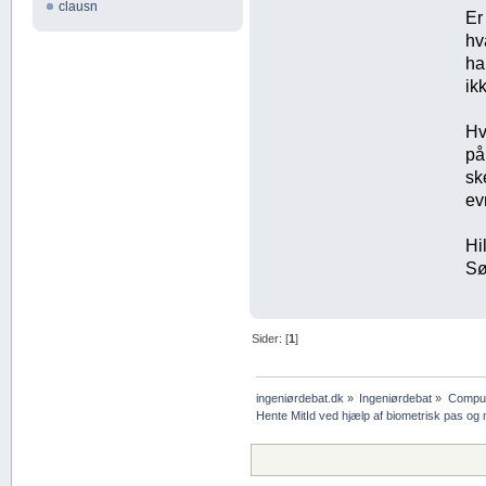
clausn
Er
hv
ha
ik
Hv
på
sk
ev
Hi
Sø
Sider: [
1
]
ingeniørdebat.dk
»
Ingeniørdebat
»
Compu
Hente MitId ved hjælp af biometrisk pas og 