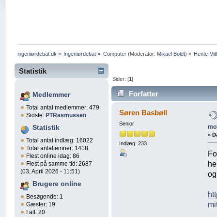
ingeniørdebat.dk
»
Ingeniørdebat
»
Computer
(Moderator:
Mikael Boldt
) »
Hente Mit
Statistik
Sider: [
1
]
Forfatter
Medlemmer
Total antal medlemmer: 479
biometrisk pas og mobil (Læs
Søren Basbøll
Sidste:
PTRasmussen
Senior
mo
Statistik
«
D
Total antal indlæg: 16022
Indlæg: 233
Total antal emner: 1418
Fo
Flest online idag: 86
he
Flest på samme tid: 2687
(03, April 2026 - 11:51)
og
Brugere online
ht
Besøgende: 1
mi
Gæster: 19
I alt: 20