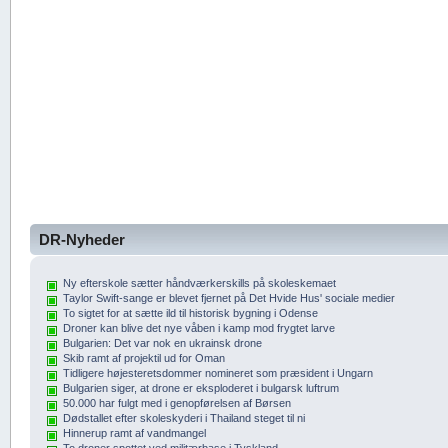
DR-Nyheder
Ny efterskole sætter håndværkerskills på skoleskemaet
Taylor Swift-sange er blevet fjernet på Det Hvide Hus' sociale medier
To sigtet for at sætte ild til historisk bygning i Odense
Droner kan blive det nye våben i kamp mod frygtet larve
Bulgarien: Det var nok en ukrainsk drone
Skib ramt af projektil ud for Oman
Tidligere højesteretsdommer nomineret som præsident i Ungarn
Bulgarien siger, at drone er eksploderet i bulgarsk luftrum
50.000 har fulgt med i genopførelsen af Børsen
Dødstallet efter skoleskyderi i Thailand steget til ni
Hinnerup ramt af vandmangel
To droner spottet ved militærbase i Tyskland