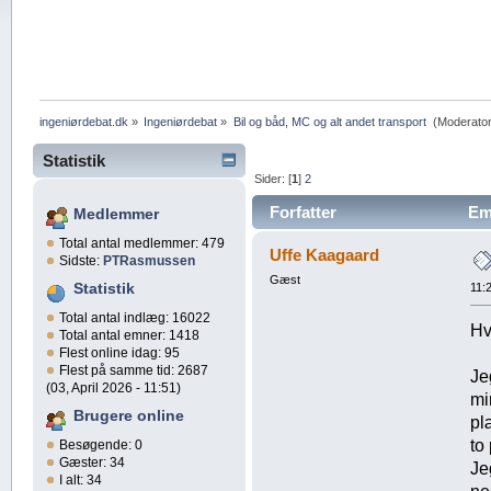
ingeniørdebat.dk
»
Ingeniørdebat
»
Bil og båd, MC og alt andet transport 
(Moderato
Statistik
Sider: [
1
]
2
Forfatter
Emn
Medlemmer
Total antal medlemmer: 479
Uffe Kaagaard
Sidste:
PTRasmussen
Gæst
Statistik
11:
Total antal indlæg: 16022
Hv
Total antal emner: 1418
Flest online idag: 95
Flest på samme tid: 2687
Je
(03, April 2026 - 11:51)
mi
Brugere online
pl
to
Besøgende: 0
Gæster: 34
Je
I alt: 34