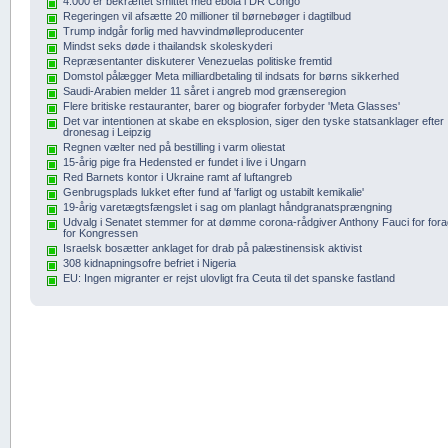
4.000 er bekræftet smittet med ebola i DR Congo
Regeringen vil afsætte 20 millioner til børnebøger i dagtilbud
Trump indgår forlig med havvindmølleproducenter
Mindst seks døde i thailandsk skoleskyderi
Repræsentanter diskuterer Venezuelas politiske fremtid
Domstol pålægger Meta milliardbetaling til indsats for børns sikkerhed
Saudi-Arabien melder 11 såret i angreb mod grænseregion
Flere britiske restauranter, barer og biografer forbyder 'Meta Glasses'
Det var intentionen at skabe en eksplosion, siger den tyske statsanklager efter
dronesag i Leipzig
Regnen vælter ned på bestilling i varm oliestat
15-årig pige fra Hedensted er fundet i live i Ungarn
Red Barnets kontor i Ukraine ramt af luftangreb
Genbrugsplads lukket efter fund af 'farligt og ustabilt kemikalie'
19-årig varetægtsfængslet i sag om planlagt håndgranatsprængning
Udvalg i Senatet stemmer for at dømme corona-rådgiver Anthony Fauci for fora
for Kongressen
Israelsk bosætter anklaget for drab på palæstinensisk aktivist
308 kidnapningsofre befriet i Nigeria
EU: Ingen migranter er rejst ulovligt fra Ceuta til det spanske fastland