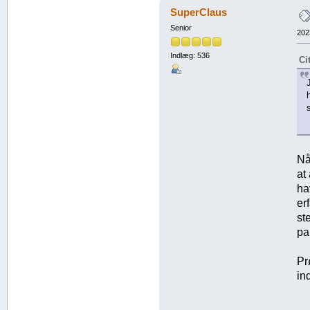
SuperClaus
Senior
202
Indlæg: 536
Ci
Nå
at
ha
er
st
pa
Pr
in