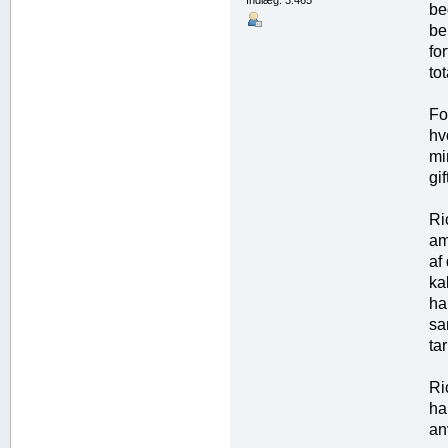
Indlæg: 3.465
be
be
fo
to
Fo
hv
mi
gif
Ri
am
af
ka
ha
sa
ta
Ri
ha
an