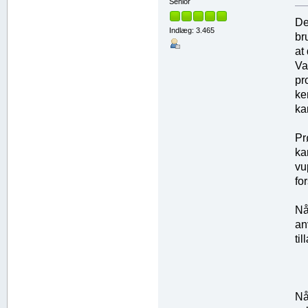
Senior
De
Indlæg: 3.465
br
at
Va
pr
ke
ka
Pr
ka
vu
fo
Nå
an
ti
Nå