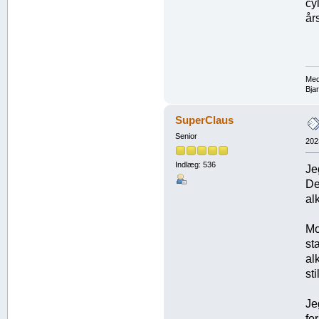
cy
år
Med
Bja
SuperClaus
Senior
202
Indlæg: 536
Je
De
al
Mo
st
al
st
Je
fo