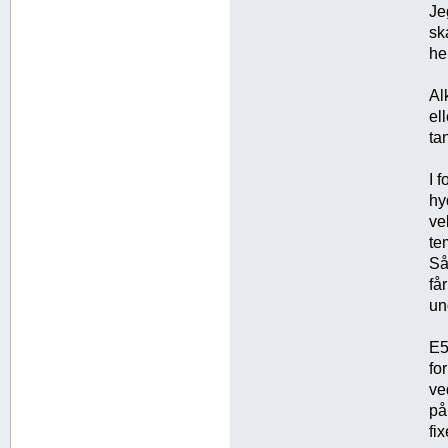
Je
sk
he
Al
el
ta
I 
hy
ve
te
Så
få
un
E5
fo
ve
på
fi