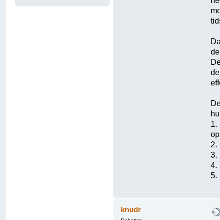
ne
mo
ti
Da
de
De
de
ef
De
hu
1.
op
2.
3.
4.
5.
knudr