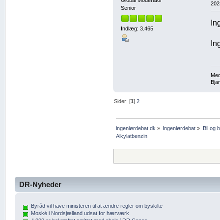
202
Senior
In
Indlæg: 3.465
In
Med
Bja
Sider: [
1
]
2
ingeniørdebat.dk
»
Ingeniørdebat
»
Bil og 
Alkylatbenzin
DR-Nyheder
Byråd vil have ministeren til at ændre regler om byskilte
Moské i Nordsjælland udsat for hærværk