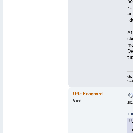
no
ka
ar
ik
At
sk
me
De
ti
vh.
Cla
Uffe Kaagaard
Gæst
202
Ci