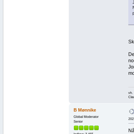
Sk
De
no
Jo
mo
vh.
Cla
B Mønnike
Global Moderator
202
Senior
Nå