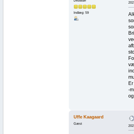
Debattør
202
Indlæg: 59
Al
so
so
Br
ve
af
sto
Fo
væ
in
mu
Er
-m
og
Uffe Kaagaard
Gæst
202