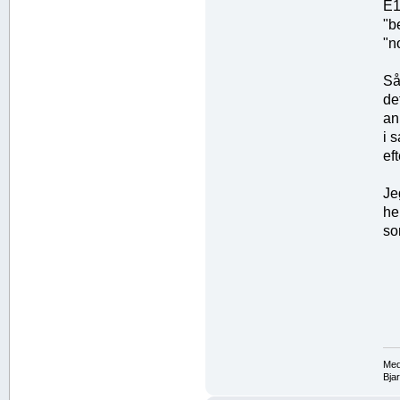
E1
"b
"n
Så
de
an
i 
ef
Je
he
so
Med
Bja