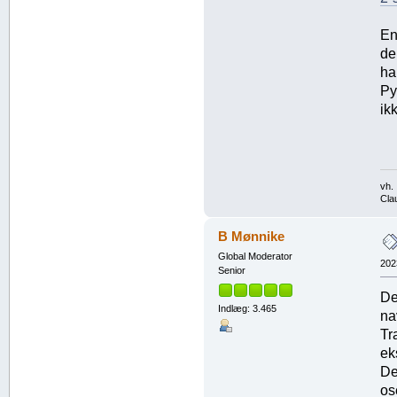
En
de
ha
Py
ik
vh.
Cla
B Mønnike
Global Moderator
202
Senior
De
Indlæg: 3.465
na
Tr
ek
De
os