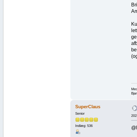
Br
Am
Ku
le
ge
af
be
(o
Med
Bja
SuperClaus
Senior
202
Indlæg: 536
@