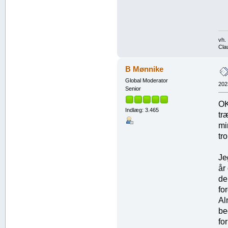
vh.
Cla
B Mønnike
Global Moderator
202
Senior
OK
Indlæg: 3.465
tr
mi
tr
Je
år
de
fo
Al
be
fo