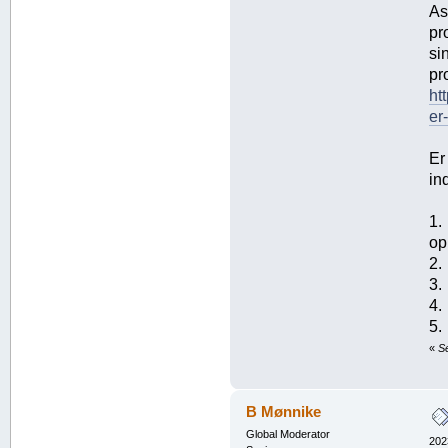
As
pr
si
pr
ht
er
Er
in
1.
op
2.
3.
4.
5.
«
S
B Mønnike
Global Moderator
202