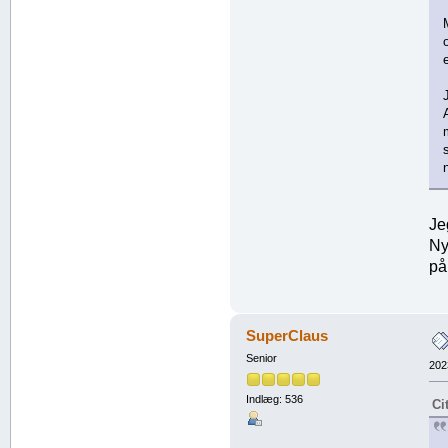
Je
Ny
på
SuperClaus
Senior
202
Indlæg: 536
Ci