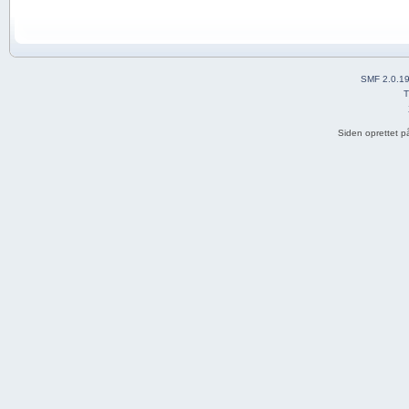
SMF 2.0.1
T
Siden oprettet p