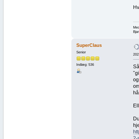
Hv
Med
Bja
SuperClaus
Senior
202
Indlæg: 536
Så
"g
og
om
hå
El
Du
hj
ht
2-