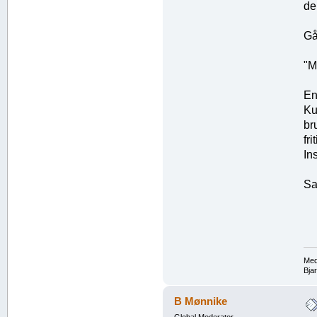
de
Gå
"M
En
Ku
br
fr
Ins
Sa
Med
Bja
B Mønnike
Global Moderator