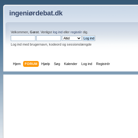
ingeniørdebat.dk
Velkommen,
Gæst
. Venligst
log ind
eller
registér
dig.
Log ind med brugernavn, kodeord og sessionslængde
Hjem
FORUM
Hjælp
Søg
Kalender
Log ind
Registrér