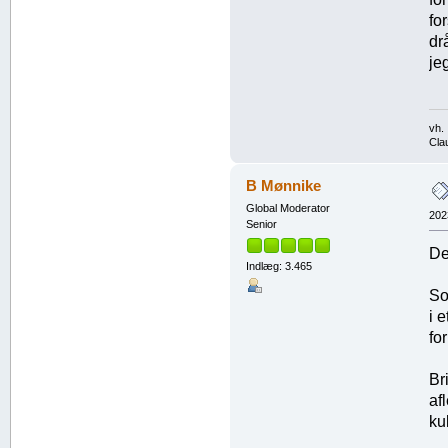
fo
dr
je
vh.
Cla
B Mønnike
Global Moderator
202
Senior
De
Indlæg: 3.465
So
i 
fo
Br
af
ku