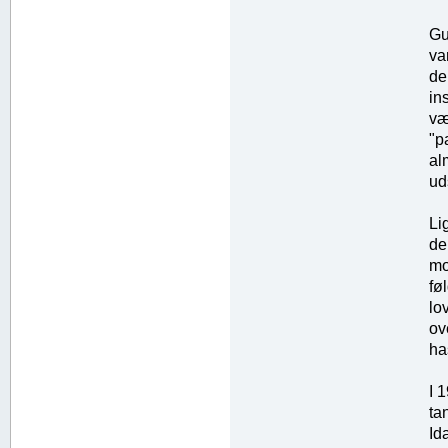
Gu
va
de
in
væ
"p
al
ud
Li
de
mo
fø
lo
ov
ha
I 
ta
Id