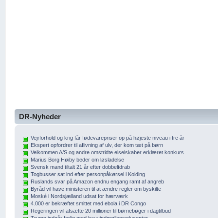
DR-Nyheder
Vejrforhold og krig får fødevarepriser op på højeste niveau i tre år
Ekspert opfordrer til aflivning af ulv, der kom tæt på børn
Velkommen A/S og andre omstridte elselskaber erklæret konkurs
Marius Borg Høiby beder om løsladelse
Svensk mand tiltalt 21 år efter dobbeltdrab
Togbusser sat ind efter personpåkørsel i Kolding
Ruslands svar på Amazon endnu engang ramt af angreb
Byråd vil have ministeren til at ændre regler om byskilte
Moské i Nordsjælland udsat for hærværk
4.000 er bekræftet smittet med ebola i DR Congo
Regeringen vil afsætte 20 millioner til børnebøger i dagtilbud
Trump indgår forlig med havvindmølleproducenter