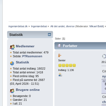
ingeniørdebat.dk
»
Ingeniørdebat
»
Alt det andet, diverse
(Moderator:
Mikael Boldt
) 
Statistik
Sider: [
1
]
Forfatter
Medlemmer
Total antal medlemmer: 479
gange)
jj-
Sidste:
PTRasmussen
Senior
Statistik
20:
Total antal indlæg: 16022
Indlæg: 1.136
Ci
Total antal emner: 1418
Flest online idag: 95
ny
Flest på samme tid: 2687
(03, April 2026 - 11:51)
Brugere online
Besøgende: 0
Ci
Gæster: 21
ch
I alt: 21