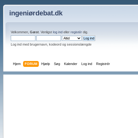
ingeniørdebat.dk
Velkommen,
Gæst
. Venligst
log ind
eller
registér
dig.
Log ind med brugernavn, kodeord og sessionslængde
Hjem
FORUM
Hjælp
Søg
Kalender
Log ind
Registrér