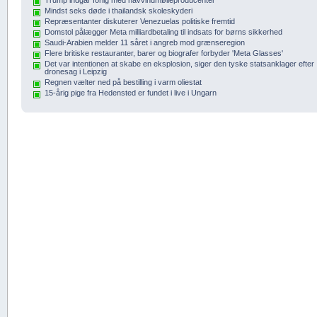
Mindst seks døde i thailandsk skoleskyderi
Repræsentanter diskuterer Venezuelas politiske fremtid
Domstol pålægger Meta milliardbetaling til indsats for børns sikkerhed
Saudi-Arabien melder 11 såret i angreb mod grænseregion
Flere britiske restauranter, barer og biografer forbyder 'Meta Glasses'
Det var intentionen at skabe en eksplosion, siger den tyske statsanklager efter
dronesag i Leipzig
Regnen vælter ned på bestilling i varm oliestat
15-årig pige fra Hedensted er fundet i live i Ungarn