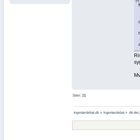
Ri
sy
Mv
Sider: [
1
]
ingeniørdebat.dk
»
Ingeniørdebat
»
Alt det