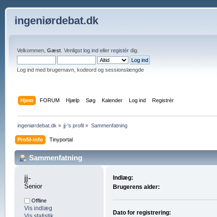
ingeniørdebat.dk
Velkommen,
Gæst
. Venligst
log ind
eller
registér
dig.
Log ind med brugernavn, kodeord og sessionslængde
Hjem
FORUM
Hjælp
Søg
Kalender
Log ind
Registrér
ingeniørdebat.dk
»
jj-'s profil
»
Sammenfatning
Profil-info
Tinyportal
Sammenfatning
jj- 
Indlæg:
Senior
Brugerens alder:
Offline
Vis indlæg
Dato for registrering:
Vis statistik