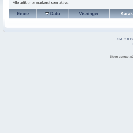
Alle artikler er markeret som aktive.
Emne
Dato
Visninger
Karak
SMF 2.0.1
T
Siden oprettet p