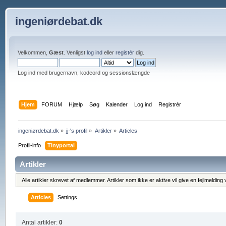
ingeniørdebat.dk
Velkommen,
Gæst
. Venligst
log ind
eller
registér
dig.
Log ind med brugernavn, kodeord og sessionslængde
Hjem
FORUM
Hjælp
Søg
Kalender
Log ind
Registrér
ingeniørdebat.dk
»
jj-'s profil
»
Artikler
»
Articles
Profil-info
Tinyportal
Artikler
Alle artikler skrevet af medlemmer. Artikler som ikke er aktive vil give en fejlmeldin
Articles
Settings
Antal artikler:
0