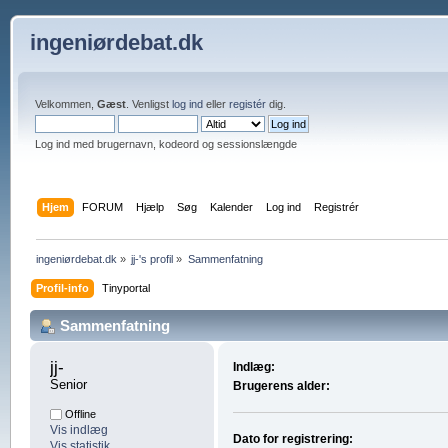
ingeniørdebat.dk
Velkommen,
Gæst
. Venligst
log ind
eller
registér
dig.
Log ind med brugernavn, kodeord og sessionslængde
Hjem
FORUM
Hjælp
Søg
Kalender
Log ind
Registrér
ingeniørdebat.dk
»
jj-'s profil
»
Sammenfatning
Profil-info
Tinyportal
Sammenfatning
jj- 
Indlæg:
Senior
Brugerens alder:
Offline
Vis indlæg
Dato for registrering:
Vis statistik