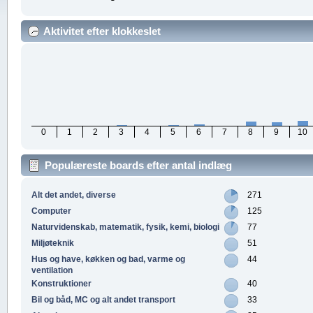
Aktivitet efter klokkeslet
0
1
2
3
4
5
6
7
8
9
10
Populæreste boards efter antal indlæg
Alt det andet, diverse
271
Computer
125
Naturvidenskab, matematik, fysik, kemi, biologi
77
Miljøteknik
51
Hus og have, køkken og bad, varme og
44
ventilation
Konstruktioner
40
Bil og båd, MC og alt andet transport
33