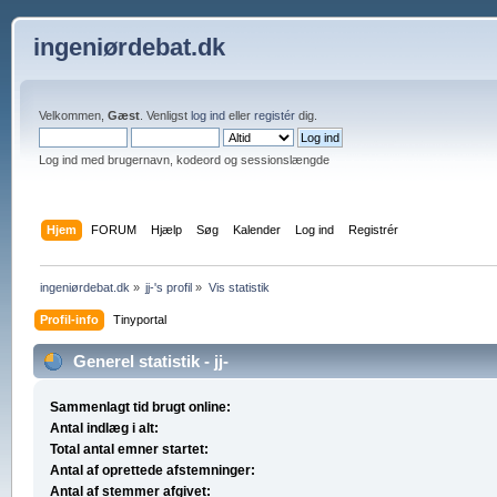
ingeniørdebat.dk
Velkommen,
Gæst
. Venligst
log ind
eller
registér
dig.
Log ind med brugernavn, kodeord og sessionslængde
Hjem
FORUM
Hjælp
Søg
Kalender
Log ind
Registrér
ingeniørdebat.dk
»
jj-'s profil
»
Vis statistik
Profil-info
Tinyportal
Generel statistik - jj-
Sammenlagt tid brugt online:
Antal indlæg i alt:
Total antal emner startet:
Antal af oprettede afstemninger:
Antal af stemmer afgivet: